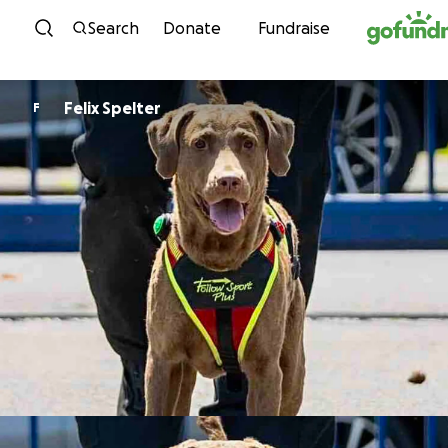
Skip to content
Search
Donate
Fundraise
Felix Spelter
F