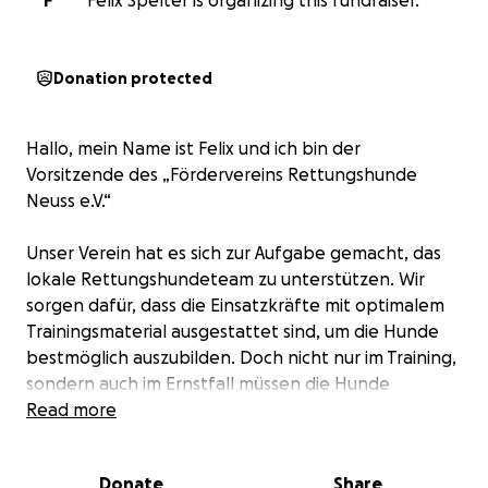
F
Felix Spelter is organizing this fundraiser.
Donation protected
Hallo, mein Name ist Felix und ich bin der
Vorsitzende des „Fördervereins Rettungshunde
Neuss e.V.“
Unser Verein hat es sich zur Aufgabe gemacht, das
lokale Rettungshundeteam zu unterstützen. Wir
sorgen dafür, dass die Einsatzkräfte mit optimalem
Trainingsmaterial ausgestattet sind, um die Hunde
bestmöglich auszubilden. Doch nicht nur im Training,
sondern auch im Ernstfall müssen die Hunde
Höchstleistungen erbringen – sei es bei der Suche
Read more
nach vermissten Personen in unwegsamem Gelände,
bei Gebäudeeinstürzen oder bei der Unterstützung
Donate
Share