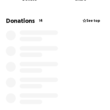
der Polizei.
Damit die Arbeit der Hunde und Hundeführer sicher
verläuft, sind hochwertige Ausrüstungen notwendig
Donations
14
See top
– doch diese sind oft sehr kostenintensiv. Beispiele
hierfür sind:
Einsatzausrüstung:
✔ GPS-Hundetracker – zur genauen
Standortbestimmung und besseren Koordination
✔ Kennzeichnungsdecken – für eine gute
Sichtbarkeit der Hunde im Einsatz
✔ Spezielle Leuchthalsbänder – für Nachteinsätze
✔ Einsatzwesten für Hundeführer – damit sie immer
erkennbar sind
✔ Steriles Verbandmaterial – zur Probeentnahme
bei Vermisstensuchen
✔ Taschenlampen – für die Hundeführer
✔ Ortungstechnik für Trümmer (Horchgeräte,