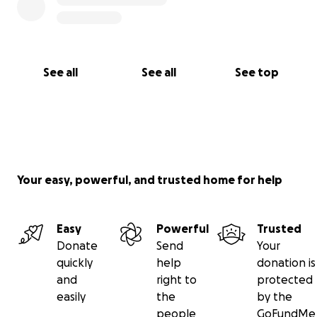
See all
See all
See top
Your easy, powerful, and trusted home for help
Easy
Powerful
Trusted
Donate
Send
Your
quickly
help
donation is
and
right to
protected
easily
the
by the
people
GoFundMe