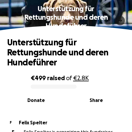
Unterstützung für
Rettungshunde und deren
Hundeführer
Unterstützung für
Rettungshunde und deren
Hundeführer
€499
raised
of
€2.8K
0% complete
Donate
Share
Felix Spelter
F