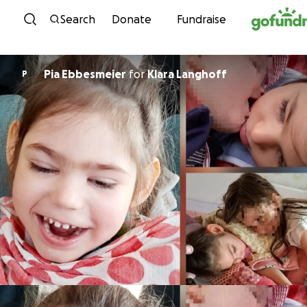
Skip to content
Search
Donate
Fundraise
Pia Ebbesmeier
for
Klara Langhoff
P