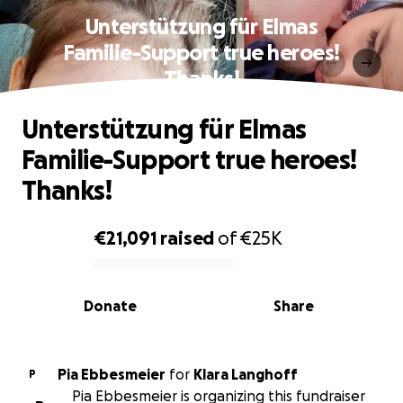
Unterstützung für Elmas
Familie-Support true heroes!
Thanks!
Unterstützung für Elmas
Familie-Support true heroes!
Thanks!
€21,091
raised
of
€25K
0% complete
Donate
Share
Pia Ebbesmeier
for
Klara Langhoff
P
Pia Ebbesmeier is organizing this fundraiser