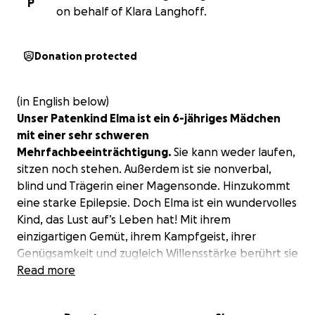
P
on behalf of Klara Langhoff.
Donation protected
(in English below)
Unser Patenkind Elma ist ein 6-jähriges Mädchen
mit einer sehr schweren
Mehrfachbeeinträchtigung.
Sie kann weder laufen,
sitzen noch stehen. Außerdem ist sie nonverbal,
blind und Trägerin einer Magensonde. Hinzukommt
eine starke Epilepsie. Doch Elma ist ein wundervolles
Kind, das Lust auf’s Leben hat! Mit ihrem
einzigartigen Gemüt, ihrem Kampfgeist, ihrer
Genügsamkeit und zugleich Willensstärke berührt sie
viele Menschen und bringt selbst den kältesten
Read more
Eisblock zum schmelzen.