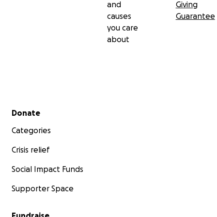
and
Giving
causes
Guarantee
you care
about
Secondary menu
Donate
Categories
Crisis relief
Social Impact Funds
Supporter Space
Fundraise