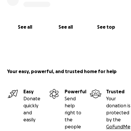
Martina
P.s.- teile diese Projekt sehr gerne. Ich danke DIR!!!
See all
See all
See top
Your easy, powerful, and trusted home for help
Easy
Powerful
Trusted
Donate
Send
Your
quickly
help
donation is
and
right to
protected
easily
the
by the
people
GoFundMe