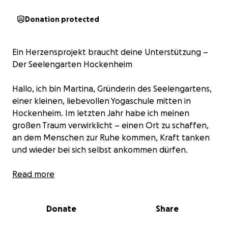
Donation protected
Ein Herzensprojekt braucht deine Unterstützung –
Der Seelengarten Hockenheim
Hallo, ich bin Martina, Gründerin des Seelengartens,
einer kleinen, liebevollen Yogaschule mitten in
Hockenheim. Im letzten Jahr habe ich meinen
großen Traum verwirklicht – einen Ort zu schaffen,
an dem Menschen zur Ruhe kommen, Kraft tanken
und wieder bei sich selbst ankommen dürfen.
Meine Vision war es von Anfang an, faire
Read more
Bedingungen für alle zu schaffen – für die
Teilnehmer genauso wie für die Lehrerinnen und
Donate
Share
Lehrer. Der Seelengarten ist kein Hobby für mich,
sondern meine Berufung. Mein Herzensweg. Und ich