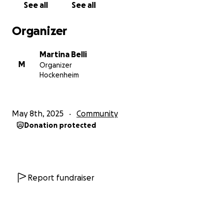
See all
See all
Einnahmen fehlen.
Organizer
Ich habe bereits viel versucht – Sommeraktionen,
Rabatte, Empfehlungen, Werbung in der Zeitung
Martina Belli
und auf Social Media, Flyer verteilt … und doch: Die
M
Organizer
Sorgen wachsen.
Hockenheim
Damit der Seelengarten diesen Sommer übersteht
und auch im Herbst wieder ein Ort der Ruhe und
May 8th, 2025
Community
Begegnung sein kann, brauche ich jetzt deine
Donation protected
Unterstützung.
✨ Deshalb habe ich eine Spendenaktion auf
GoFundMe gestartet. ✨
Mit jedem kleinen Beitrag hilfst du, den
Report fundraiser
Seelengarten durch diese herausfordernde Zeit zu
tragen. Vielleicht ist es nur eine symbolische „Tasse
Kaffee im Monat“ – aber für uns bedeutet es so viel