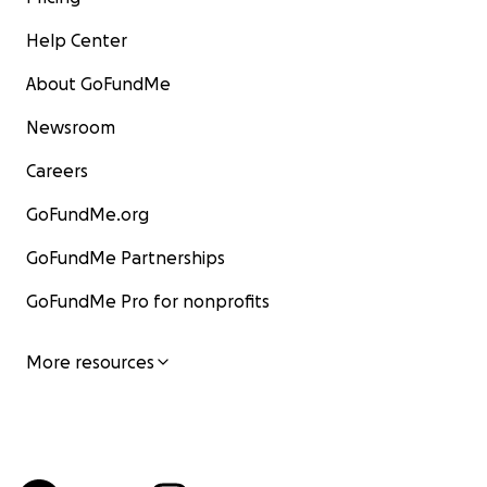
Help Center
About GoFundMe
Newsroom
Careers
GoFundMe.org
GoFundMe Partnerships
GoFundMe Pro for nonprofits
More resources