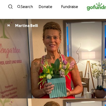
Skip to content
Search
Donate
Fundraise
Martina Belli
M