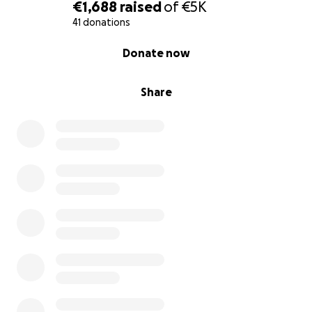
mehr:
€1,688
raised
of
€5K
die Möglichkeit, diesen Ort lebendig zu halten.
41 donations
0% complete
Donate now
Wenn du mehr über uns erfahren möchtest, schau
gern vorbei:
www.seelengarten.org
Share
Ich danke dir von ganzem Herzen – für deine
Unterstützung, deine Empfehlung an Freunde oder
einfach, dass du diesen Aufruf gelesen hast.
Lasst uns gemeinsam dafür sorgen, dass der
Seelengarten weiterhin ein Ort bleiben darf, an
dem Herzen heilen, Körper zur Ruhe kommen und
Seelen aufblühen.
Danke, dass du ein Teil davon bist.
Herzlichst,