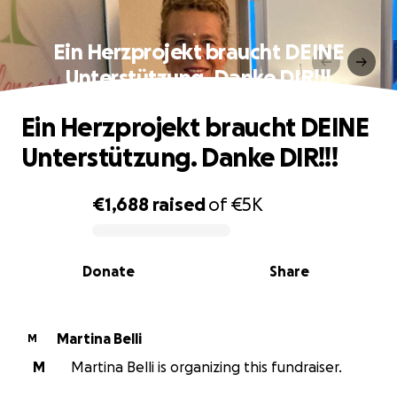
Ein Herzprojekt braucht DEINE
Unterstützung. Danke DIR!!!
Ein Herzprojekt braucht DEINE
Unterstützung. Danke DIR!!!
€1,688
raised
of
€5K
0% complete
Donate
Share
Martina Belli
M
M
Martina Belli is organizing this fundraiser.