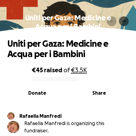
Uniti per Gaza: Medicine e
Acqua per i Bambini
Uniti per Gaza: Medicine e
Acqua per i Bambini
€45
raised
of
€3.5K
0% complete
Donate
Share
Rafaella Manfredi
Rafaella Manfredi is organizing this
fundraiser.