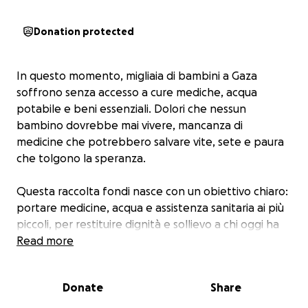
Donation protected
In questo momento, migliaia di bambini a Gaza
soffrono senza accesso a cure mediche, acqua
potabile e beni essenziali. Dolori che nessun
bambino dovrebbe mai vivere, mancanza di
medicine che potrebbero salvare vite, sete e paura
che tolgono la speranza.
Questa raccolta fondi nasce con un obiettivo chiaro:
portare medicine, acqua e assistenza sanitaria ai più
piccoli, per restituire dignità e sollievo a chi oggi ha
solo il dolore.
Read more
La nostra amica Carolina Bernardini ha scelto di unirsi
Donate
Share
a questa missione solidale con il cuore e con la
volontà di fare la differenza.