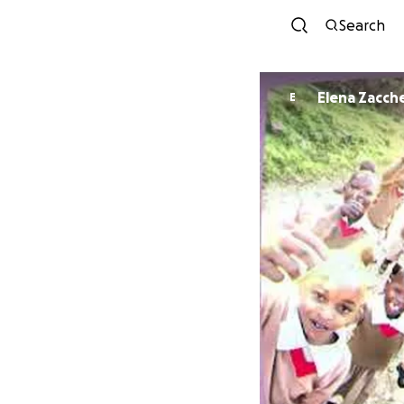
Search
Elena Zacche
E