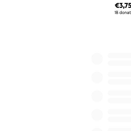
€3,7
18 donat
0% complete