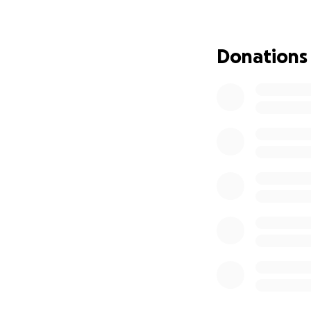
imparato. Da allo
In questi 25 anni,
e ragazzi hanno ri
Donations
La Mosop School e
bambine e bambini 
✨ Ora, un nuovo 
Nel 2025 vogliamo 
sempre è il cuore
Abbiamo già un luo
caro amico Emilian
aprire ai più picco
e colorato.
Sarà la loro prima 
Obiettivo: 6.000 
Per risistemare l’e
garantire un’equip