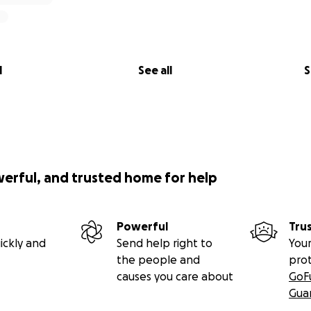
l
See all
S
werful, and trusted home for help
Powerful
Tru
ickly and
Send help right to
Your
the people and
pro
causes you care about
GoF
Gua