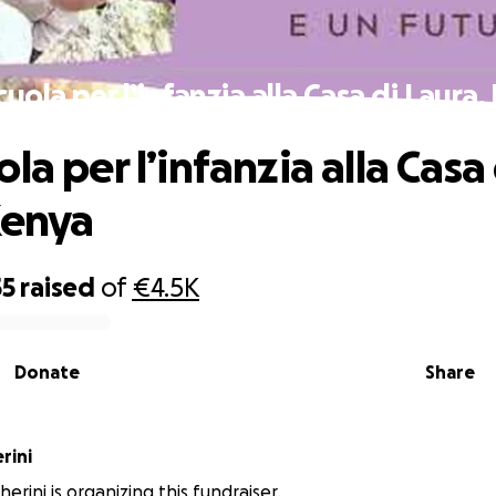
uola per l’infanzia alla Casa di Laura
la per l’infanzia alla Casa 
Kenya
55
raised
of
€4.5K
Donate
Share
rini
erini is organizing this fundraiser.