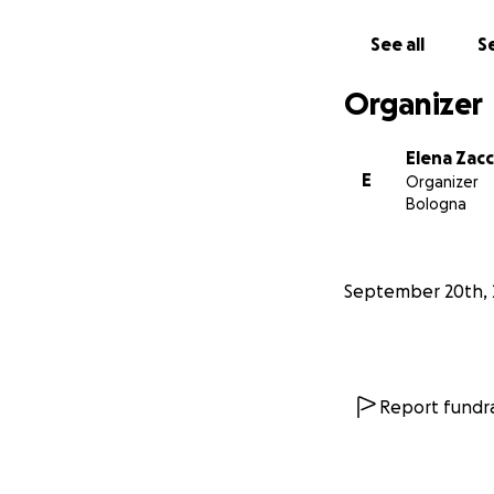
Questa raccolta f
Laura, sostenuto l
See all
Se
È un progetto nato
Organizer
Aiutaci a renderlo 
Elena Zacc
E
Organizer
Bologna
September 20th, 
Report fundra