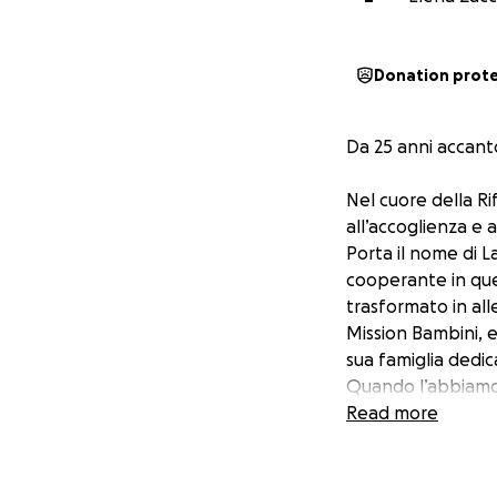
Donation prot
Da 25 anni accanto 
Nel cuore della Rif
all’accoglienza e a
Porta il nome di 
cooperante in quel
trasformato in all
Mission Bambini, e
sua famiglia dedic
Quando l’abbiamo i
orfani, offrendo l
Read more
School.
Il suo esempio ci 
affiancati con ri