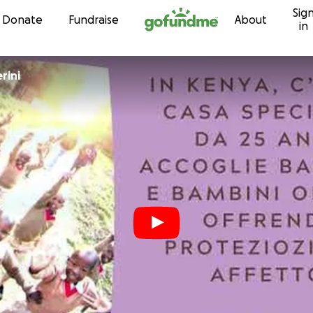
Sig
Skip to content
Donate
Fundraise
About
in
rini