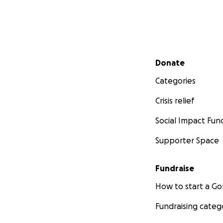
Secondary menu
Donate
Categories
Crisis relief
Social Impact Fun
Supporter Space
Fundraise
How to start a 
Fundraising categ