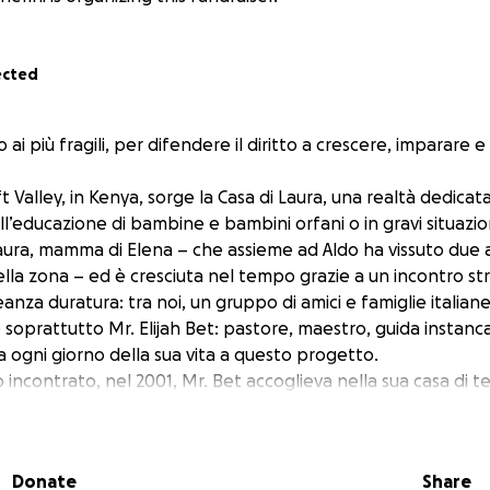
ected
ai più fragili, per difendere il diritto a crescere, imparare 
t Valley, in Kenya, sorge la Casa di Laura, una realtà dedicat
ll’educazione di bambine e bambini orfani o in gravi situazion
Laura, mamma di Elena – che assieme ad Aldo ha vissuto due
la zona – ed è cresciuta nel tempo grazie a un incontro str
eanza duratura: tra noi, un gruppo di amici e famiglie italian
 soprattutto Mr. Elijah Bet: pastore, maestro, guida instanca
a ogni giorno della sua vita a questo progetto.
ncontrato, nel 2001, Mr. Bet accoglieva nella sua casa di t
oro cibo, affetto e la possibilità di frequentare la sua scuol
ha spaccato il cuore. Non abbiamo potuto restare indifferent
Donate
Share
spetto a questo progetto profondamente keniano, dal qual