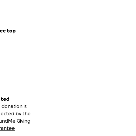
ee top
sted
 donation is
tected by the
undMe Giving
rantee