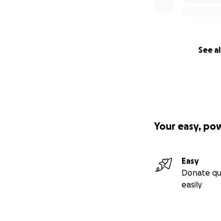
See al
Your easy, po
Easy
Donate qu
easily