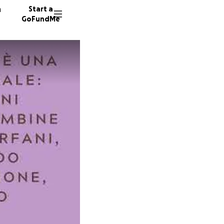
n
Start a
GoFundMe
G
G
18 dono