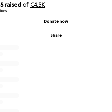
55
raised
of
€4.5K
ions
Donate now
Share