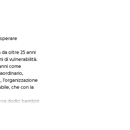
e sperare
a da oltre 25 anni
i di vulnerabilità.
 anni come
aordinario,
e, l’organizzazione
bile, che con la
erra dodici bambini
a: la Mosop Mission
i. Ci siamo
e abbiamo solo