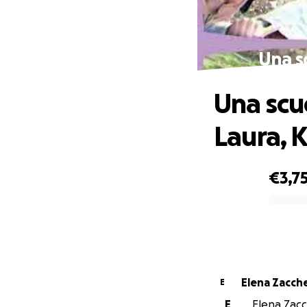
Una sc
Una scuo
Laura, 
€3,7
0% complete
Elena Zacche
E
E
Elena Zacch