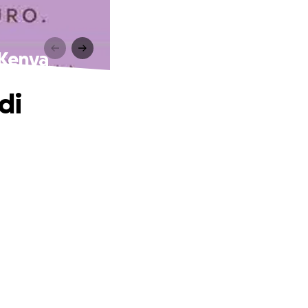
, Kenya
di