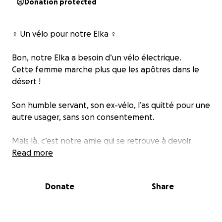
Donation protected
‍♀️ Un vélo pour notre Elka ‍♀️
Bon, notre Elka a besoin d’un vélo électrique.
Cette femme marche plus que les apôtres dans le
désert !
Son humble servant, son ex-vélo, l’as quitté pour une
autre usager, sans son consentement.
Mais là, c’est notre amie qui se retrouve à devoir
sillonner Montréal sans le moindre moyen de
Read more
transport, il ne faut pas laisser faire ça !
Donate
Share
Elle est toujours là pour tout le monde : pour
t’écouter, t’encourager, te remettre à ta place
(gentiment, mais fermement).