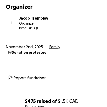
Un 5$, un 10$, ça fait vraiment la différence.
Organizer
Chaque coup de pouce aide Elka !
Jacob Tremblay
⸻
J
Organizer
Rimouski, QC
En résumé
Elka, c’est une amie, une confidente, une pasteure
November 2nd, 2025
Family
de ruelle, une sainte du quotidien avec un cœur
Donation protected
grand comme le ciel.
Aujourd’hui, c’est notre tour de l’aider à avancer, avec
un vélo électrique digne d’une enfant de Dieu.
Report fundraiser
Alors, sortez vos coeurs, et votre carte.
Elka s’engage à réciter le chapelet complet pour
chacun de ses donateurs ♥️
$475
raised
of
$1.5K
CAD
15 donations