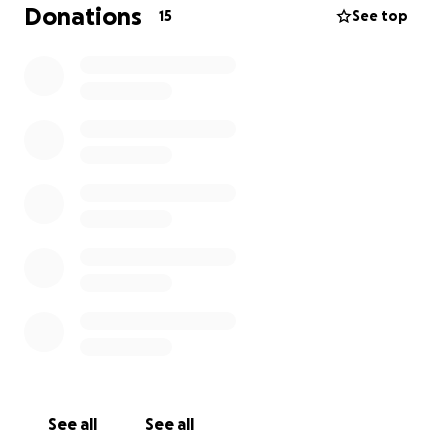
Donations
15
See top
Elle aime fort, elle dit les vraies affaires, et si elle
t’aime pas… tu vas le savoir. Tout de suite. (Et c’est
aussi pour ça qu’on l’aime.)
Elka, c’est le genre de personne qui prie pour toi
même quand tu lui dois encore 20 piasses.
Jesus à multiplier le vin, c’est à nous de multiplier les
vingt
⸻
️ Ce qu’on vous demande
Pas des millions.
Juste un petit miracle collectif. On est capable
See all
See all
Chaque don compte — même les plus petits.