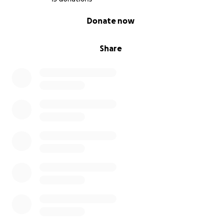
0% complete
Donate now
‍♀️ A bike for our Elka ‍♀️
Share
Well, our Elka needs an electric bike.
This woman walks more than the apostles in the
desert!
His humble servant, his ex-bike, left him for another
user, without his consent.
But now, it’s our friend who finds herself having to
crisscross Montreal without the slightest means of
transport, we must not let that happen!
She is always there for everyone: to listen to you,
encourage you, put you in your place (gently, but