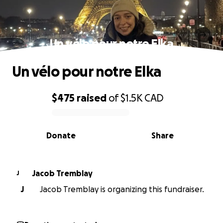
Un vélo pour notre Elka
Un vélo pour notre Elka
$475
raised
of
$1.5K
CAD
0% complete
Donate
Share
Jacob Tremblay
J
J
Jacob Tremblay is organizing this fundraiser.