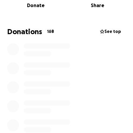
Donate
Share
sans rien demander aux autres...c'est maintenant le
temps de l'aider à son tour
Donations
168
See top