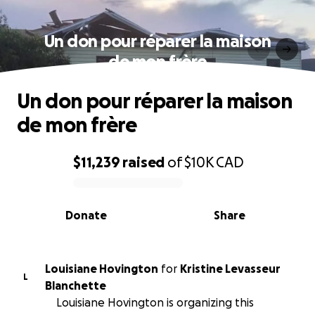
Un don pour réparer la maison
de mon frère
Un don pour réparer la maison
de mon frère
$11,239
raised
of
$10K
CAD
0% complete
Donate
Share
Louisiane Hovington
for
Kristine Levasseur
L
Blanchette
Louisiane Hovington is organizing this