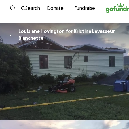
Skip to content
Search
Donate
Fundraise
Louisiane Hovington
for
Kristine Levasseur
L
Blanchette