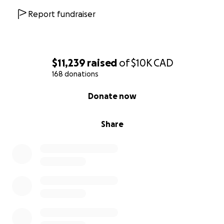
Report fundraiser
$11,239
raised
of
$10K
CAD
168 donations
0% complete
Donate now
Share