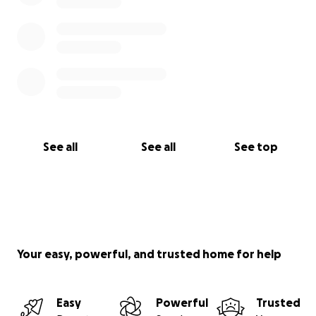
See all
See all
See top
Your easy, powerful, and trusted home for help
Easy
Powerful
Trusted