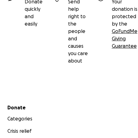
Donate
Send
Your
quickly
help
donation is
and
right to
protected
easily
the
by the
people
GoFundMe
and
Giving
causes
Guarantee
you care
about
Secondary menu
Donate
Categories
Crisis relief