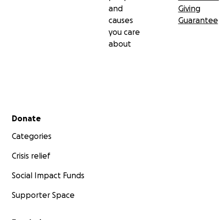
and
Giving
causes
Guarantee
you care
about
Secondary menu
Donate
Categories
Crisis relief
Social Impact Funds
Supporter Space