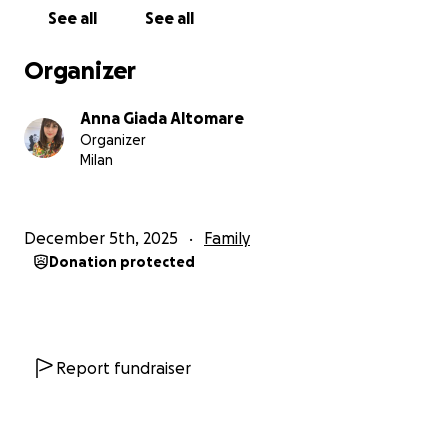
sempre riescono a esprimere: che nessuno
See all
See all
dovrebbe sentirsi solo davanti alle sfide della vita.
Ognuno può partecipare come preferisce, anche
Organizer
con un gesto piccolo.
Anna Giada Altomare
Un aiuto che diventa continuità e speranza
Organizer
Il sostegno raccolto servirà a:
Milan
• garantire alla famiglia di Gaza un minimo di stabilità
nella quotidianità;
• sostenere il percorso che, entro il 2027, porterà a
December 5th, 2025
Family
un ricongiungimento familiare;
Donation protected
• affiancare Taerq e Fares mentre affrontano studio,
nuove città, nuove responsabilità.
Non si tratta di “aiutare qualcuno in difficoltà”: si
tratta di camminare insieme, di non lasciare che la
distanza e le circostanze separino ciò che tiene unita
Report fundraiser
una famiglia.
È un gesto condiviso, un modo per partecipare a un
percorso che parla di futuro, di legami e della