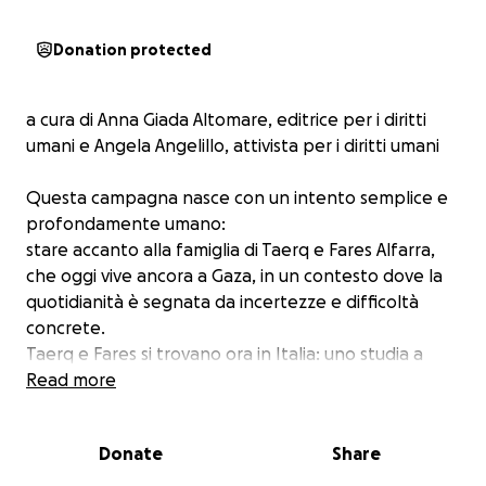
Donation protected
a cura di Anna Giada Altomare, editrice per i diritti
umani e Angela Angelillo, attivista per i diritti umani
Questa campagna nasce con un intento semplice e
profondamente umano:
stare accanto alla famiglia di Taerq e Fares Alfarra,
che oggi vive ancora a Gaza, in un contesto dove la
quotidianità è segnata da incertezze e difficoltà
concrete.
Taerq e Fares si trovano ora in Italia: uno studia a
Torino, l’altro a Bari.
Read more
Entrambi stanno costruendo con determinazione il
Donate
Share
loro percorso in Legge, con l'idea — chiara,
coraggiosa e comprensibile per chiunque abbia