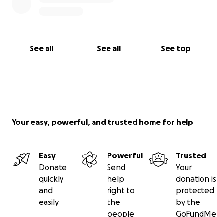
See all
See all
See top
Your easy, powerful, and trusted home for help
Easy
Powerful
Trusted
Donate
Send
Your
quickly
help
donation is
and
right to
protected
easily
the
by the
people
GoFundMe