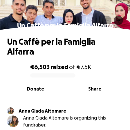
Un Caffè per la Famiglia Alfarra
Un Caffè per la Famiglia
Alfarra
€6,503
raised
of
€7.5K
0% complete
Donate
Share
Anna Giada Altomare
Anna Giada Altomare is organizing this
fundraiser.