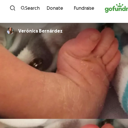
Skip to content
Search
Donate
Fundraise
Verónica Bernárdez