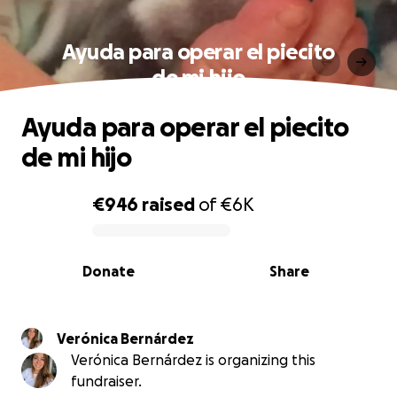
Ayuda para operar el piecito
de mi hijo
Ayuda para operar el piecito
de mi hijo
€946
raised
of
€6K
0% complete
Donate
Share
Verónica Bernárdez
Verónica Bernárdez is organizing this
fundraiser.