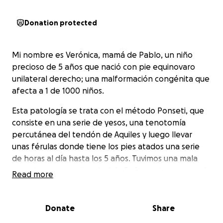
Donation protected
Mi nombre es Verónica, mamá de Pablo, un niño
precioso de 5 años que nació con pie equinovaro
unilateral derecho; una malformación congénita que
afecta a 1 de 1000 niños.
Esta patología se trata con el método Ponseti, que
consiste en una serie de yesos, una tenotomía
percutánea del tendón de Aquiles y luego llevar
unas férulas donde tiene los pies atados una serie
de horas al día hasta los 5 años. Tuvimos una mala
experiencia en su hospital de Referencia, yesos mal
Read more
colocados, daños importantes en la piel, tenotomía
mal realizada, eso nos hizo acudir por lo privado a
Barcelona donde encontramos al mejor equipo que
Donate
Share
trata esta condición, repetimos tratamiento y hoy mi