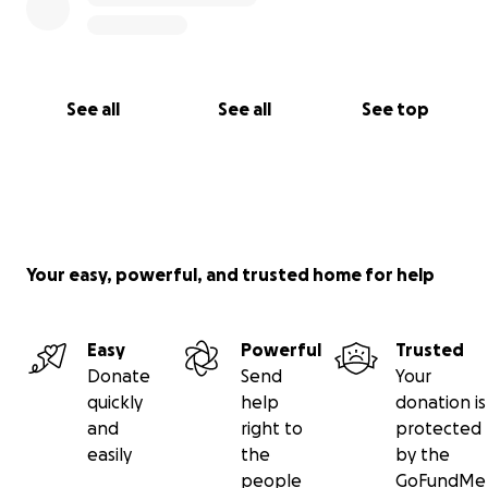
See all
See all
See top
Your easy, powerful, and trusted home for help
Easy
Powerful
Trusted
Donate
Send
Your
quickly
help
donation is
and
right to
protected
easily
the
by the
people
GoFundMe