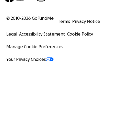
bottega dove vende cibo e carbone.
© 2010-
2026
GoFundMe
Terms
Privacy Notice
Legal
Accessibility Statement
Cookie Policy
Manage Cookie Preferences
Your Privacy Choices
Infine abbiamo Fazir, anche lei impegnata della rivendita
carbone, essenziale per cucinare e riscaldarsi.