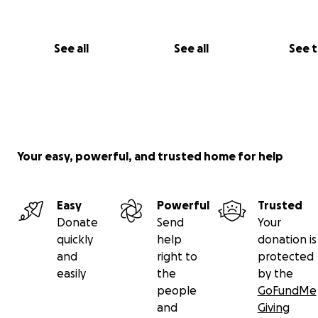
contribuirà al successo di tutte. “Se non vengo seleziona
sarò selezionata dopo, quindi è nel mio interesse che i p
delle altre vadano bene”. Questo rafforza il senso di co
See all
See all
See 
la circolarità dell'economia, spingendo a non guardare so
puro guadagno.
Progetti avviati
Ecco una piccola carrelata di foto dei progetti già avviati
In copertina hai già visto Shillah che ha aperto un piccol
Your easy, powerful, and trusted home for help
"supermercato" in cui vende principalemente cibo
Easy
Powerful
Trusted
Donate
Send
Your
quickly
help
donation is
and
right to
protected
easily
the
by the
people
GoFundMe
and
Giving