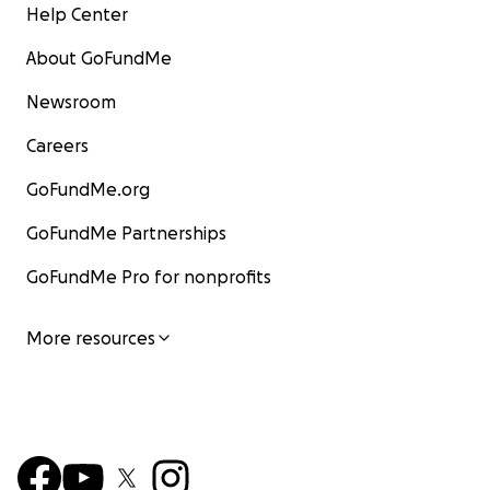
Help Center
Accanto al casco di platani c'è Jane che nel nuo piccolo
About GoFundMe
vende frutta, verdura e carbone.
Newsroom
Careers
GoFundMe.org
GoFundMe Partnerships
GoFundMe Pro for nonprofits
More resources
Questa invece è Nolen che come Jane ha aperto una pi