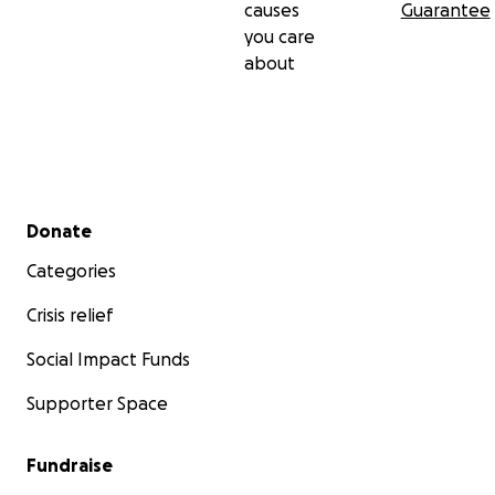
causes
Guarantee
you care
about
Questa è Stella Ruth che ha avviato una piccola piantagi
acro) di cassava e fagioli verdi.
Secondary menu
Donate
Categories
Crisis relief
Social Impact Funds
Supporter Space
Fundraise