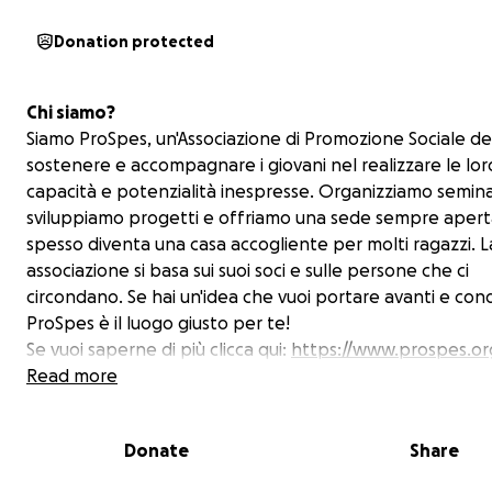
Donation protected
Chi siamo?
Siamo ProSpes, un'Associazione di Promozione Sociale de
sostenere e accompagnare i giovani nel realizzare le lor
capacità e potenzialità inespresse. Organizziamo semina
sviluppiamo progetti e offriamo una sede sempre apert
spesso diventa una casa accogliente per molti ragazzi. L
associazione si basa sui suoi soci e sulle persone che ci
circondano. Se hai un'idea che vuoi portare avanti e cond
ProSpes è il luogo giusto per te!
Se vuoi saperne di più clicca qui:
https://www.prospes.or
Read more
Come nasce il nostro progetto di microcredito?
L'economia è uno degli studi più diffusi tra noi ragazzi di
Donate
Share
ma spesso si concentra solo sulla massimizzazione del pr
senza considerare l'impatto concreto degli investimenti.