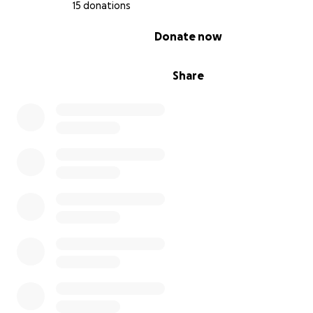
15 donations
0% complete
Donate now
Share
Questi sono alcuni dei ragazzi (e non) coinvolti nel proge
durante un momento di formazione rivolto alle beneficia
Comunità e sostegno reciproco
Un aspetto fondamentale del nostro progetto è l'invito 
donne a muoversi come comunità, sostenendosi a vicen
anziché ostacolarsi. Il fatto che i fondi restituiti dalle d
inizialmente selezionate saranno utilizzati per finanziare 
progetti delle altre, promuove un forte senso di solidari
cooperazione. Questo approccio incoraggia le donne a
supportarsi reciprocamente, sapendo che il successo di