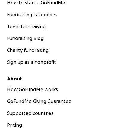
How to start a GoFundMe
Fundraising categories
Team fundraising
Qui puoi vedere Sylvia, accanto alla macchina da cucire 
utilizza nel suo laboratorio tessile.
Fundraising Blog
Charity fundraising
Sign up as a nonprofit
About
How GoFundMe works
GoFundMe Giving Guarantee
Supported countries
Pricing