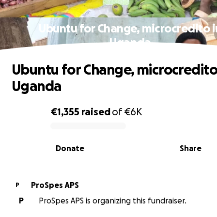
Ubuntu for Change, microcredito i
Uganda
Ubuntu for Change, microcredito
Uganda
€1,355
raised
of
€6K
0% complete
Donate
Share
ProSpes APS
P
P
ProSpes APS is organizing this fundraiser.