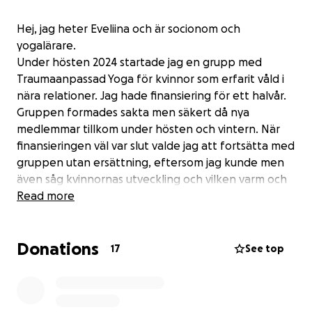
Hej, jag heter Eveliina och är socionom och
yogalärare.
Under hösten 2024 startade jag en grupp med
Traumaanpassad Yoga för kvinnor som erfarit våld i
nära relationer. Jag hade finansiering för ett halvår.
Gruppen formades sakta men säkert då nya
medlemmar tillkom under hösten och vintern. När
finansieringen väl var slut valde jag att fortsätta med
gruppen utan ersättning, eftersom jag kunde men
även såg kvinnornas utveckling och vilken varm och
trygg gemenskap yogan hade blivit för dem.
Read more
Yogan mynnade ut i en film : Jag tar min kropp
Donations
tillbaka: Kvinnors berättelser om Traumaanpasad
17
See top
Yoga.
Deltagarna berättar om minskad ångest och en