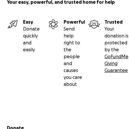
Your easy, powerful, and trusted home for help
Easy
Powerful
Trusted
Donate
Send
Your
quickly
help
donation is
and
right to
protected
easily
the
by the
people
GoFundMe
and
Giving
causes
Guarantee
you care
about
Secondary menu
Donate