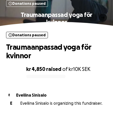
Donations paused
Traumaanpassad yoga för
kvinnor
Donations paused
Traumaanpassad yoga för
kvinnor
kr 4,850
raised
of
kr10K
SEK
0% complete
Eveliina Sinisalo
E
E
Eveliina Sinisalo is organizing this fundraiser.