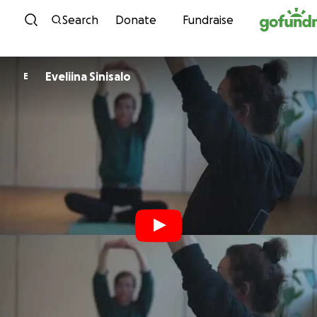
Skip to content
Search
Donate
Fundraise
Eveliina Sinisalo
E