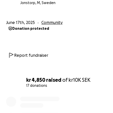
återhämtning!
Jonstorp, M, Sweden
Med värme,
Eveliina
June 17th, 2025
Community
Donation protected
Report fundraiser
kr 4,850
raised
of
kr10K
SEK
17 donations
0% complete