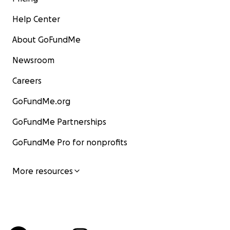
Help Center
About GoFundMe
Newsroom
Careers
GoFundMe.org
GoFundMe Partnerships
GoFundMe Pro for nonprofits
More resources