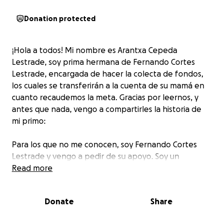
Donation protected
¡Hola a todos! Mi nombre es Arantxa Cepeda
Lestrade, soy prima hermana de Fernando Cortes
Lestrade, encargada de hacer la colecta de fondos,
los cuales se transferirán a la cuenta de su mamá en
cuanto recaudemos la meta. Gracias por leernos, y
antes que nada, vengo a compartirles la historia de
mi primo:
Para los que no me conocen, soy Fernando Cortes
Lestrade y vengo a pedir de su apoyo. Soy un
hombre de 32 años que fue diagnosticado con
Read more
autismo a la edad de 3 años. Desde entonces la vida
ha sido un conjunto de eventos muy bonitos y
Donate
Share
retadores, como haber terminado la primaria,
secundaria, prepa y la carrera en gastronomía, el