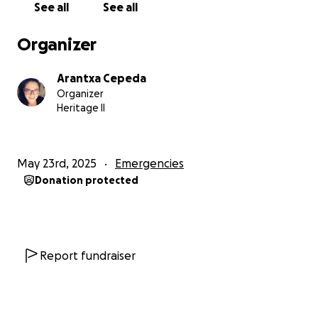
See all
See all
particular para poder tratar mis convulsiones, pero
todo los estudios que se tuvieron que realizar (la
Organizer
mayoría neurológicos) son muy caros.
Arantxa Cepeda
Ya contándoles un poco de las razones por las que
Organizer
abrimos esta recaudación de fondos, quiero decirles
Heritage II
que entiendo que la situación económica de todos
es complicada, y que el dinero es lo que menos
tenemos para regalar. Sin embargo, cualquier
May 23rd, 2025
Emergencies
donativo o palabras de aliento nos servirán para
Donation protected
este largo camino que aún nos queda por recorrer.
Gracias a todos los que han apoyado, a los que están
pendientes y a los que se tomaron la molestia de
leer este mensaje. Que Dios los bendiga.
Report fundraiser
Fernando