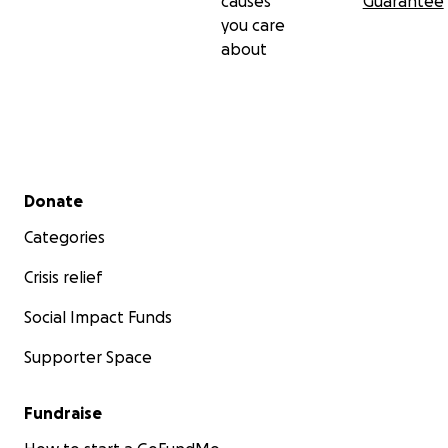
causes
Guarantee
you care
Juntos podemos sanar el tejido social, restaurar hogares
about
construir una nación más fuerte.
Dona ahora y sé parte de este movimiento de esperanz
Secondary menu
Donate
Categories
Crisis relief
Social Impact Funds
Supporter Space
Fundraise