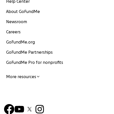
Help Center
About GoFundMe
Newsroom
Careers
GoFundMe.org
GoFundMe Partnerships
GoFundMe Pro for nonprofits
More resources