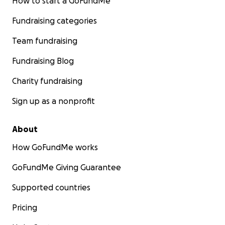
How to start a GoFundMe
Fundraising categories
Team fundraising
Fundraising Blog
Charity fundraising
Sign up as a nonprofit
About
How GoFundMe works
GoFundMe Giving Guarantee
Supported countries
Pricing