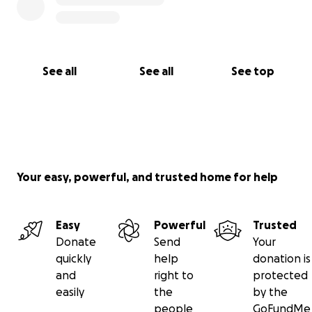
See all
See all
See top
Your easy, powerful, and trusted home for help
Easy
Powerful
Trusted
Donate
Send
Your
quickly
help
donation is
and
right to
protected
easily
the
by the
people
GoFundMe