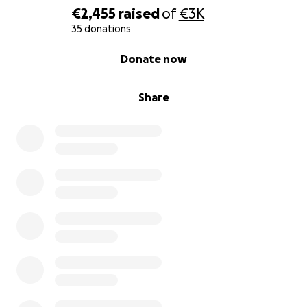
€2,455
raised
of
€3K
35 donations
0% complete
Donate now
Share