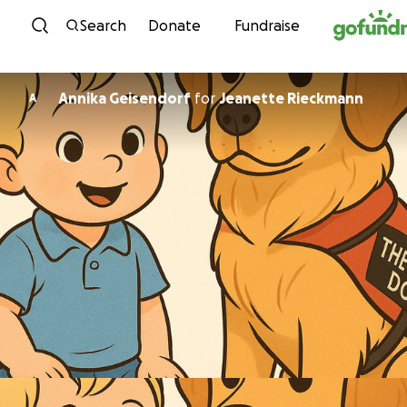
Skip to content
Search
Donate
Fundraise
Annika Geisendorf
for
Jeanette Rieckmann
A