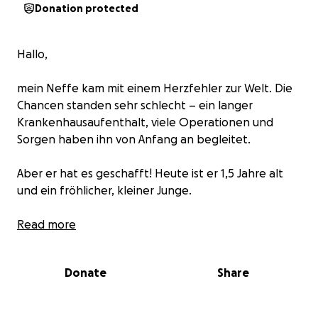
Donation protected
Hallo,
mein Neffe kam mit einem Herzfehler zur Welt. Die
Chancen standen sehr schlecht – ein langer
Krankenhausaufenthalt, viele Operationen und
Sorgen haben ihn von Anfang an begleitet.
Aber er hat es geschafft! Heute ist er 1,5 Jahre alt
und ein fröhlicher, kleiner Junge.
Die Ärzte sagen jedoch, dass er möglicherweise nicht
Read more
laufen können wird und auf einen Rollstuhl
angewiesen sein könnte.
Donate
Share
Ein Therapiehund wäre für seine Entwicklung und
Gesundheit sehr wichtig. Leider übernimmt die