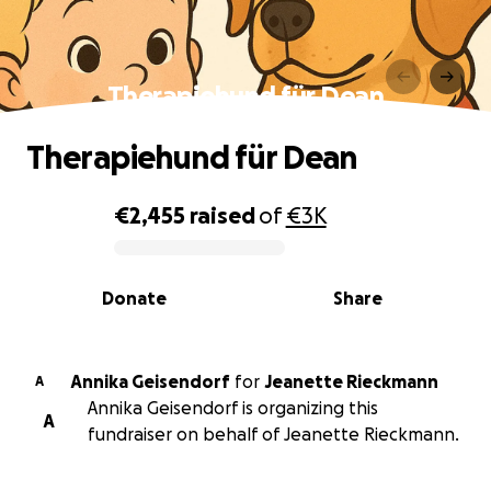
Therapiehund für Dean
Therapiehund für Dean
€2,455
raised
of
€3K
0% complete
Donate
Share
Annika Geisendorf
for
Jeanette Rieckmann
A
Annika Geisendorf is organizing this
A
fundraiser on behalf of Jeanette Rieckmann.