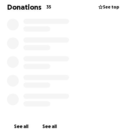
Krankenkasse die Kosten dafür nicht.
Donations
35
See top
Ich hoffe, dass vielleicht ein oder zwei Menschen ein
paar Euro beisteuern können, damit mein Bruder mit
den Kosten nicht alleine bleibt.
Vielen Dank!
See all
See all