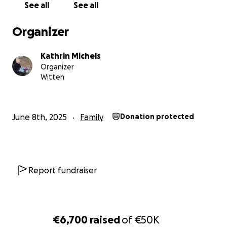
See all
See all
Spende auch an das zuständige Hospiz unseres
Sohnes gesendet werden. Gerne können sie
Organizer
diesbezüglich das Hospiz Sternentreppe
kontaktieren.
Kathrin Michels
Organizer
Wir bedanken uns im Voraus bei jedem der uns Hilft
Witten
den Traum zu erfüllen.
Mama und Papa Michels
June 8th, 2025
Family
Donation protected
Report fundraiser
€6,700
raised
of
€50K