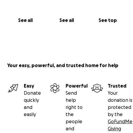
See all
See all
See top
Your easy, powerful, and trusted home for help
Easy
Powerful
Trusted
Donate
Send
Your
quickly
help
donation is
and
right to
protected
easily
the
by the
people
GoFundMe
and
Giving