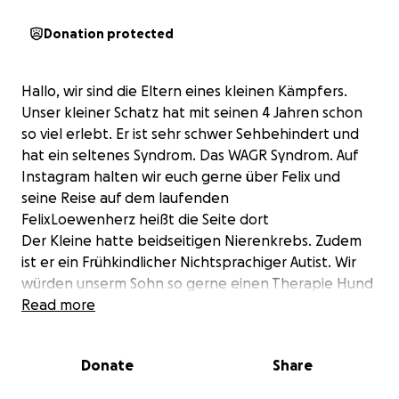
Donation protected
Hallo, wir sind die Eltern eines kleinen Kämpfers.
Unser kleiner Schatz hat mit seinen 4 Jahren schon
so viel erlebt. Er ist sehr schwer Sehbehindert und
hat ein seltenes Syndrom. Das WAGR Syndrom. Auf
Instagram halten wir euch gerne über Felix und
seine Reise auf dem laufenden
FelixLoewenherz heißt die Seite dort
Der Kleine hatte beidseitigen Nierenkrebs. Zudem
ist er ein Frühkindlicher Nichtsprachiger Autist. Wir
würden unserm Sohn so gerne einen Therapie Hund
zur Seite stellen. Gerade nach dem in der letzten
Read more
Zeit so viele Autisten verstorben sind, hoffen wir auf
etwas Schutz und Unterstützung für unsern kleinen
Donate
Share
Mann.