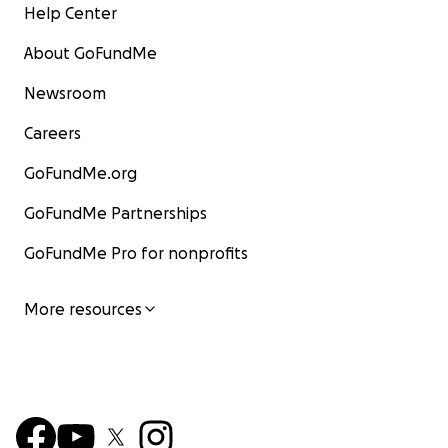
Help Center
About GoFundMe
Newsroom
Careers
GoFundMe.org
GoFundMe Partnerships
GoFundMe Pro for nonprofits
More resources