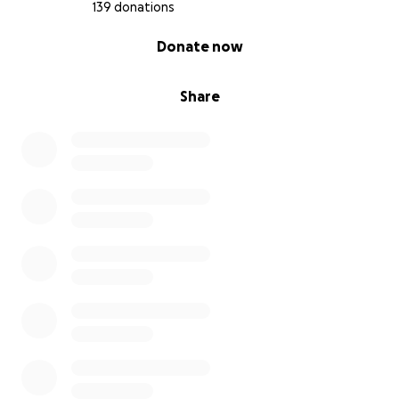
139 donations
0% complete
Donate now
Share