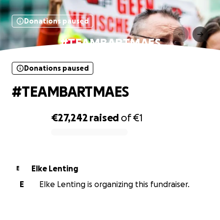
Donations paused
#TEAMBARTMAES
Donations paused
#TEAMBARTMAES
€27,242
raised
of
€1
0% complete
Elke Lenting
E
E
Elke Lenting is organizing this fundraiser.