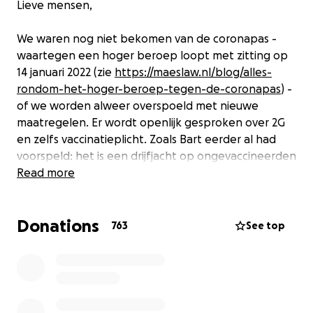
Lieve mensen,
We waren nog niet bekomen van de coronapas -
waartegen een hoger beroep loopt met zitting op
14 januari 2022 (zie
https://maeslaw.nl/blog/alles-
rondom-het-hoger-beroep-tegen-de-coronapas
) -
of we worden alweer overspoeld met nieuwe
maatregelen. Er wordt openlijk gesproken over 2G
en zelfs vaccinatieplicht. Zoals Bart eerder al had
voorspeld: het is een drijfjacht op ongevaccineerden
geworden en dus zetten we onze strijd
Read more
onverminderd voort totdat die coronapas van tafel
is.
Donations
763
See top
Maar daarnaast moet er ook nog een
bodemprocedure worden opgestart en mogelijk
nog tal van andere procedures. Gelukkig staan Bart
en ik er niet meer alleen voor nu Raisa Blommestijn,
Eva Vlaardingerbroek en neuroloog Jan Bonte ons