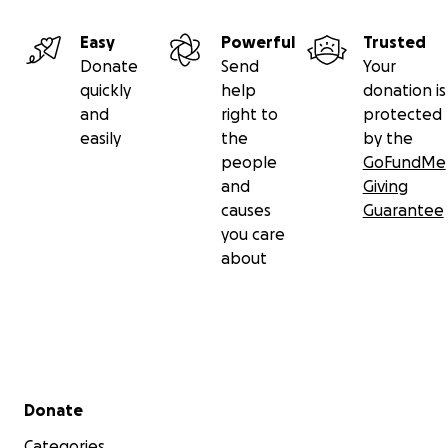
Easy
Powerful
Trusted
Donate
Send
Your
quickly
help
donation is
and
right to
protected
easily
the
by the
people
GoFundMe
and
Giving
causes
Guarantee
you care
about
Secondary menu
Donate
Categories