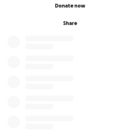
0% complete
Donate now
Share