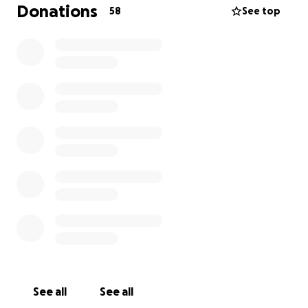
Donations
58
See top
Seitdem sind Jahre vergangen. Jahre, in denen Ruba
ihre Eltern nicht mehr gesehen hat. Ihre Kinder
kennen ihre Großeltern nur von Bildern und
Videoanrufen. Das Herz schmerzt – bei jedem
Geburtstag, bei jedem Familienfest, bei jeder stillen
Minute.
Ruba arbeitet hart, ist stark für ihre Familie – aber
die Sehnsucht bleibt. Ein Wiedersehen mit ihren
Eltern ist ihr größter Wunsch. Doch die finanziellen
Hürden sind hoch: Die Flugtickets für sich, ihren
Mann und die Kinder sind schlicht nicht bezahlbar.
Deshalb möchten wir als ihre Freundinnen, Freunde
und Kolleginnen helfen.
Wir haben eine GoFundMe-Kampagne gestartet, um
gemeinsam das Geld für die Flugreise zu sammeln.
See all
See all
Damit Ruba endlich ihre Eltern wiedersehen kann.