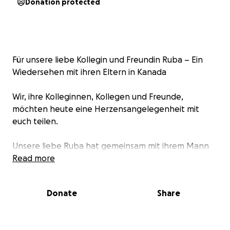
Donation protected
Für unsere liebe Kollegin und Freundin Ruba – Ein
Wiedersehen mit ihren Eltern in Kanada
Wir, ihre Kolleginnen, Kollegen und Freunde,
möchten heute eine Herzensangelegenheit mit
euch teilen.
Unsere liebe Ruba hat gemeinsam mit ihrem Mann
und ihren zwei kleinen Kindern vor dem Krieg fliehen
Read more
müssen. Die Familie konnte sich in Sicherheit bringen
– doch inmitten dieser schweren Zeit wurde Ruba
Donate
Share
von ihren Eltern getrennt. Während sie mit ihrer
eigenen kleinen Familie fliehen konnte, strandeten
ihre Eltern tausende Kilometer entfernt – in Kanada.