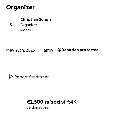
Damit ihre Kinder ihre Großeltern zum ersten Mal
Organizer
umarmen dürfen.
Christian Schulz
Bitte unterstützt uns. Jeder Euro zählt.
C
Organizer
Teilt diese Kampagne, spendet, erzählt anderen
Moers
davon – und helft mit, ein Stück Familie wieder
zusammenzubringen.
May 28th, 2025
Family
Donation protected
Von Herzen,
Rubas Kolleginnen, Kollegen und Freunde
Report fundraiser
€2,500
raised
of
€4K
58 donations