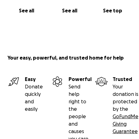
See all
See all
See top
Your easy, powerful, and trusted home for help
Easy
Powerful
Trusted
Donate
Send
Your
quickly
help
donation is
and
right to
protected
easily
the
by the
people
GoFundMe
and
Giving
causes
Guarantee
you care