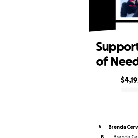
Suppo
Support 
of Nee
$4,19
0% complete
Brenda Cer
B
B
Brenda Cer