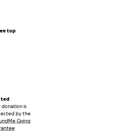
ee top
sted
 donation is
tected by the
undMe Giving
rantee