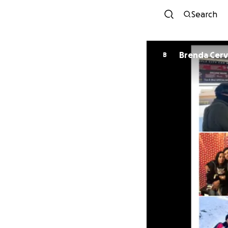
Search
Brenda Cer
B