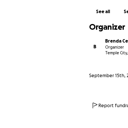
Our father is kno
his family and fr
See all
Se
foundation of our 
struggling to nav
Organizer
unforeseen situat
Brenda Ce
We kindly ask for 
B
Organizer
burdens that our f
Temple City,
meaningful differ
father’s rights an
September 15th, 
If you wish to hel
this message with
you can offer, wh
Thank you for taki
Report fundra
challenging time.
With sincere grati