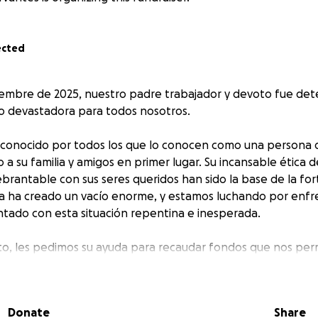
ected
tiembre de 2025, nuestro padre trabajador y devoto fue det
ido devastadora para todos nosotros.
 conocido por todos los que lo conocen como una persona 
a su familia y amigos en primer lugar. Su incansable ética d
rantable con sus seres queridos han sido la base de la for
cia ha creado un vacío enorme, y estamos luchando por enfre
tado con esta situación repentina e inesperada.
, les pedimos su ayuda para recaudar fondos que nos permi
egales y las cargas económicas que ahora enfrenta nuestra f
importar el tamaño, hará una diferencia significativa y nos ay
ario para defender los derechos y el bienestar de nuestro 
Donate
Share