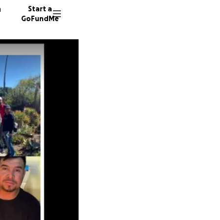
n
Start a
GoFundMe