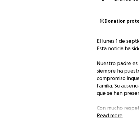
Donation prot
El lunes 1 de sep
Esta noticia ha s
Nuestro padre es
siempre ha puesto 
compromiso inqueb
familia. Su ausen
que se han presen
Con mucho respeto
próximos gastos l
Read more
contribución, sin 
apoyo legal neces