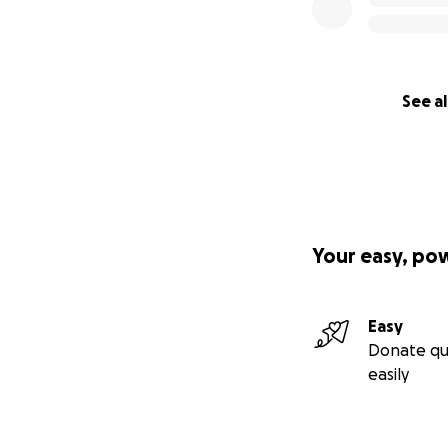
See al
Your easy, po
Easy
Donate qu
easily