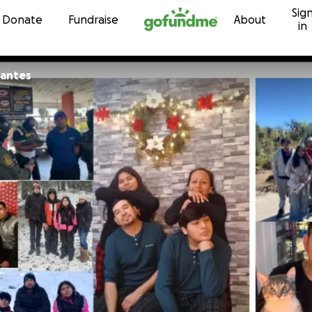
Sig
Skip to content
Donate
Fundraise
About
in
vantes