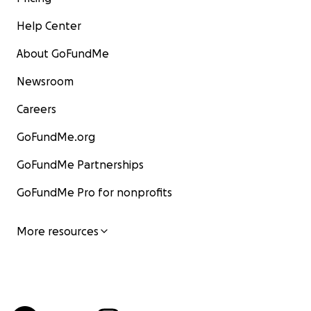
Help Center
About GoFundMe
Newsroom
Careers
GoFundMe.org
GoFundMe Partnerships
GoFundMe Pro for nonprofits
More resources