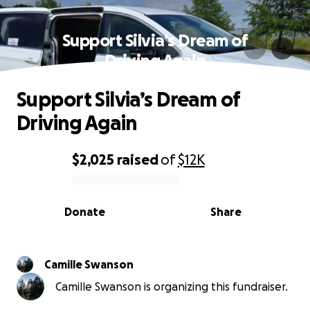
Support Silvia’s Dream of
Driving Again
Support Silvia’s Dream of
Driving Again
$2,025
raised
of
$12K
0% complete
Donate
Share
Camille Swanson
Camille Swanson is organizing this fundraiser.