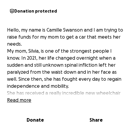
Donation protected
Hello, my name is Camille Swanson and I am trying to
raise funds for my mom to get a car that meets her
needs.
My mom, Silvia, is one of the strongest people I
know. In 2021, her life changed overnight when a
sudden and still unknown spinal infliction left her
paralyzed from the waist down and in her face as
well. Since then, she has fought every day to regain
independence and mobility.
She has received a really incredible new wheelchair
that grant her more mobility and freedom! She
Read more
longs for more freedom however, with a car with a
ramp that she can drive with her hands!! She has
Donate
Share
gone to driving lessons and has done a very great
job- so much so, that she is approved to get a car