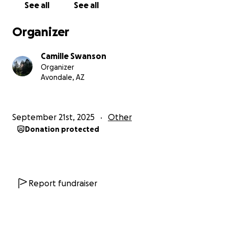
See all
See all
mom’s journey toward independence.
Organizer
——————————————————————————
Camille Swanson
Hola, mi nombre es Camille Swanson y estoy
Organizer
recaudando fondos para que mi mamá pueda
Avondale, AZ
adquirir un vehículo que se adapte a sus
necesidades.
September 21st, 2025
Other
Mi mamá, Silvia, es una de las personas más fuertes
Donation protected
que conozco. En 2021, su vida cambió de manera
repentina cuando una afección súbita y aún
desconocida en la médula espinal la dejó paralizada
de la cintura hacia abajo y de la cara también. Desde
entonces, lucha día a día por recuperar su
Report fundraiser
independencia y movilidad.
Recientemente recibió una silla de ruedas