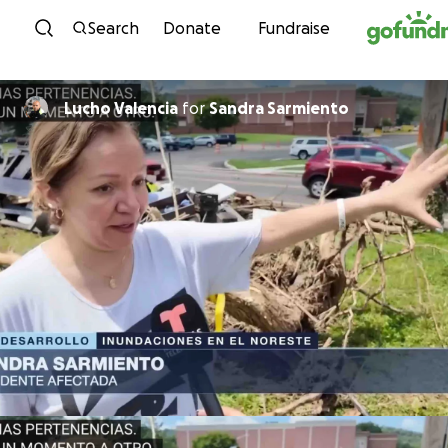
Skip to content
Search
Donate
Fundraise
Lucho Valencia
for
Sandra Sarmiento