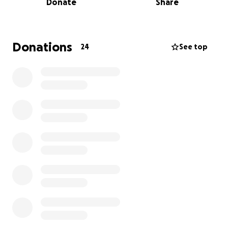
Donate
Share
lives of her children.
Sandra lost nearly everything. The floodwaters
destroyed all the belongings stored in her garage,
Donations
24
See top
both of her vehicles, her HVAC unit, washer and
dryer, and even caused structural damage to her
home—leaving multiple interior walls in need of
complete restoration. The emotional toll of seeing
her family home torn apart, paired with the financial
burden of repairing and replacing so much, is
overwhelming.
Sandra is the kind of person who shows up for
everyone—at work, for her family, and in her
community. She is strong, humble, and rarely asks for
help. But right now, she cannot do this alone.
We are asking for your support to help Sandra and
her children get back on their feet. Every donation,
no matter how small, will go directly toward: