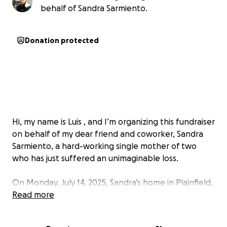
behalf of Sandra Sarmiento.
Donation protected
Hi, my name is Luis , and I’m organizing this fundraiser
on behalf of my dear friend and coworker, Sandra
Sarmiento, a hard-working single mother of two
who has just suffered an unimaginable loss.
On Monday, July 14, 2025, Sandra’s home in Plainfield,
New Jersey was severely impacted by the
Read more
destructive floods that swept through the city. The
damage left behind has upended her life and the