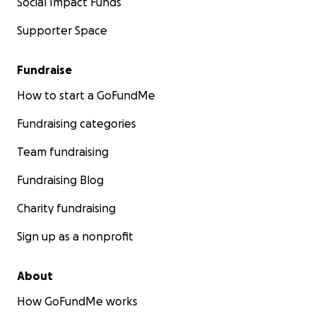
Desde el fondo de nuestro corazón, gracias.
Social Impact Funds
Supporter Space
Con gratitud,
Luis Valencia
https://youtu.be/LvW4yckZzV4?si=pqLEghKyLRlfN9ce
Fundraise
How to start a GoFundMe
Fundraising categories
Team fundraising
Fundraising Blog
Charity fundraising
Sign up as a nonprofit
About
How GoFundMe works