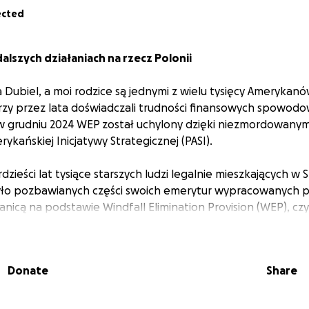
ected
alszych działaniach na rzecz Polonii
Dubiel, a moi rodzice są jednymi z wielu tysięcy Amerykan
rzy przez lata doświadczali trudności finansowych spowod
 w grudniu 2024 WEP został uchylony dzięki niezmordowany
rykańskiej Inicjatywy Strategicznej (PASI).
zieści lat tysiące starszych ludzi legalnie mieszkających w 
ło pozbawianych części swoich emerytur wypracowanych p
anicą na podstawie Windfall Elimination Provision (WEP), czy
owych Dochodów. To prawo federalne przyczyniało się do t
twa i osobistych tragedii wielu emerytów.
Donate
Share
ze wdzięczna PASI, która przez cztery lata nieustępliwie w
P i walkę tę wygrała: Social Security Fairness Act (Ustawa o
ieczenia Społecznego) pozwoli teraz wielu Polakom takim ja