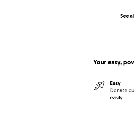
See al
Your easy, po
Easy
Donate qu
easily