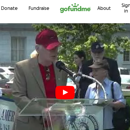
Sig
Skip to content
Donate
Fundraise
About
in