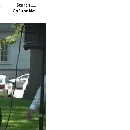
n
Start a
GoFundMe
S
E
V
68 dono