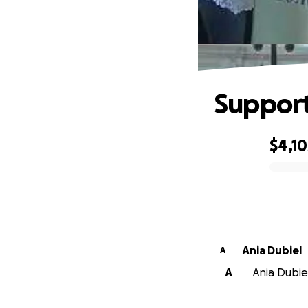
Support
$4,10
0% complete
Ania Dubiel
A
A
Ania Dubiel