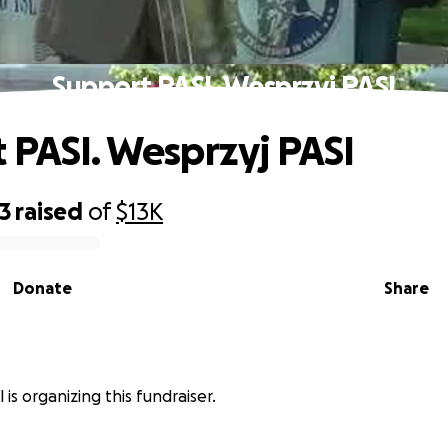
Support PASI. Wesprzyj PASI
 PASI. Wesprzyj PASI
3
raised
of
$13K
Donate
Share
 is organizing this fundraiser.