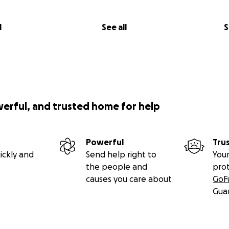
l
See all
S
werful, and trusted home for help
Powerful
Tru
ickly and
Send help right to
Your
the people and
pro
causes you care about
GoF
Gua