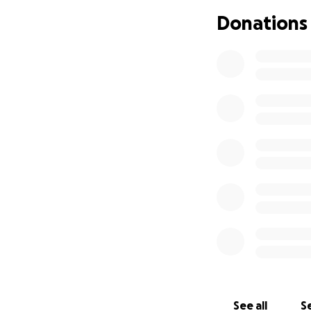
wielu innym z inn
Donations
bezpieczeństwa fin
Aby okazać naszą
bezinteresowną p
organizacji po 5-1
przeznaczone na k
Zamanifestujmy n
PASI i przyczyńmy
Zjednoczonych.
-------------------
Support PASI in f
My name is Ann D
citizens whom I s
See all
Se