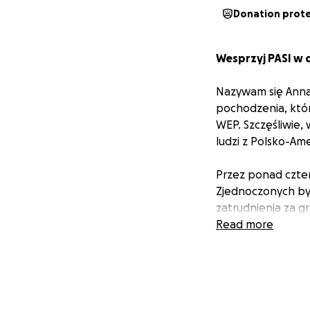
Donation prot
Wesprzyj PASI w d
Nazywam się Anna 
pochodzenia, któ
WEP. Szczęśliwie,
ludzi z Polsko-Ame
Przez ponad czterd
Zjednoczonych by
zatrudnienia za gr
Eliminacji Dodatk
Read more
finansowych, ubós
Pozostanę na zaws
wyeliminowanie WE
w Zakresie Zabezp