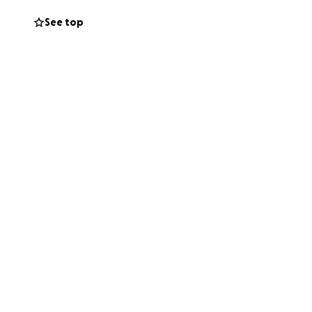
turami w poczuciu
See top
iwej pracy.
a WEP i
konto tej
zostaną
ść. Podziękujmy
 Stanach
n-born American
fully, in December