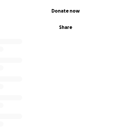
icans. This is the least we can do to thank them and sho
Donate now
Share