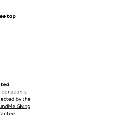
ee top
sted
 donation is
tected by the
undMe Giving
rantee