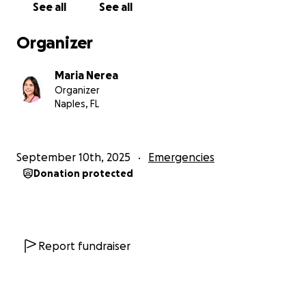
See all
See all
work full-time to help with bills, but missing work
has made it even harder.
Organizer
We are asking for any help you can give to ease
Maria Nerea
these financial burdens. Every donation, no matter
Organizer
the amount, will go directly toward funeral
Naples, FL
expenses and medical debt. Most importantly, it will
give us some relief so we can focus on grieving and
remembering my dad instead of constantly worrying
September 10th, 2025
Emergencies
about the financial stress.
Donation protected
Thank you from the bottom of our hearts for your
kindness, support, and prayers during this time.
We are so grateful for any help
Report fundraiser
— Maria Alejandra Nerea
** I’ve kept my dad’s full story here below for those