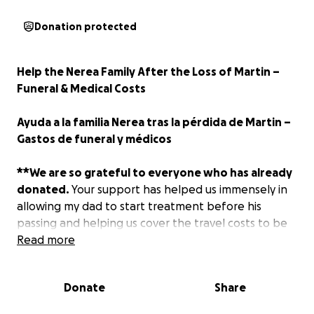
Donation protected
Help the Nerea Family After the Loss of Martin –
Funeral & Medical Costs
Ayuda a la familia Nerea tras la pérdida de Martin –
Gastos de funeral y médicos
**We are so grateful to everyone who has already
donated.
Your support has helped us immensely in
allowing my dad to start treatment before his
passing and helping us cover the travel costs to be
there for his funeral. We can’t thank you enough for
Read more
your generosity and kindness during this difficult
time.**
Donate
Share
~ VERSION ESPAÑOL ABAJO!