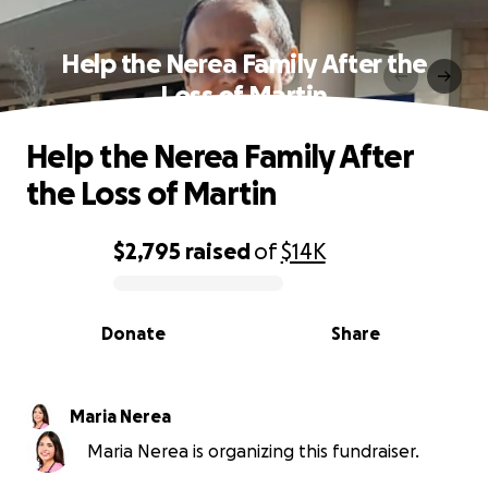
Help the Nerea Family After the
Loss of Martin
Help the Nerea Family After
the Loss of Martin
$2,795
raised
of
$14K
0% complete
Donate
Share
Maria Nerea
Maria Nerea is organizing this fundraiser.