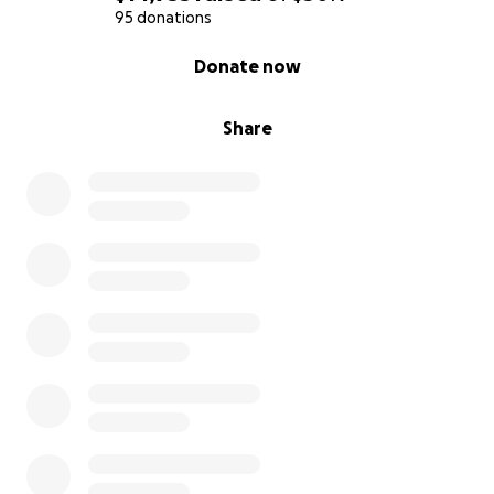
Prosimy o Dalsze Wsparcie
95 donations
0% complete
Donate now
Chciałabym przekazać nowe informacje wszystkim
tym, którzy wspierali nas podczas tej niezwykle
trudnej drogi.
Share
Wczoraj mój brat zakończył chemioterapię po tym,
jak w ubiegłym roku przeszedł trzy bardzo poważne
operacje związane z nowotworem. Osiągnięcie tego
etapu przynosi zarówno ulgę, jak i niepewność. Choć
chemioterapia jest już za nim, wciąż przed nami stoją
ważne decyzje medyczne, dalsze leczenie oraz
ciągłe obciążenia finansowe związane z kosztami
opieki zdrowotnej. Długi czas poza pracą sprawił
również, że trudno jest mu stanąć na nogi pod
względem finansowym.
Założyłam tę zbiórkę GoFundMe z nadzieją, że uda
się wesprzeć moją mamę i brata w ich osobnych