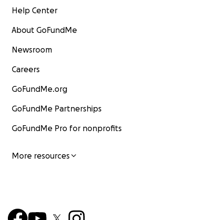
Help Center
About GoFundMe
Newsroom
Careers
GoFundMe.org
GoFundMe Partnerships
GoFundMe Pro for nonprofits
More resources