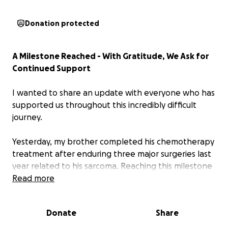
Donation protected
A Milestone Reached - With Gratitude, We Ask for
Continued Support
I wanted to share an update with everyone who has
supported us throughout this incredibly difficult
journey.
Yesterday, my brother completed his chemotherapy
treatment after enduring three major surgeries last
year related to his sarcoma. Reaching this milestone
brings both relief and uncertainty. While
Read more
chemotherapy is now behind him, there are still
critical medical decisions ahead, ongoing care, and
Donate
Share
the continued burden of medical expenses. Time
away from work throughout this process has also