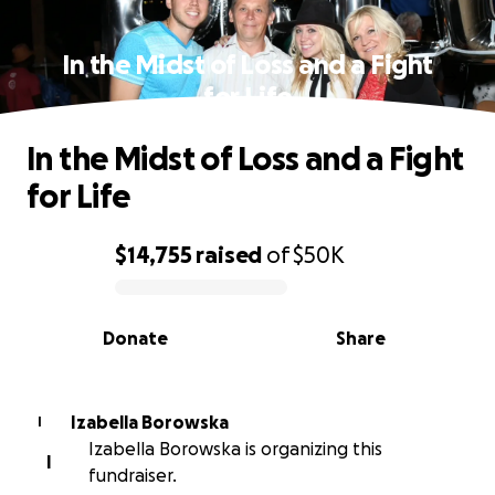
In the Midst of Loss and a Fight
for Life
In the Midst of Loss and a Fight
for Life
$14,755
raised
of
$50K
0% complete
Donate
Share
Izabella Borowska
I
Izabella Borowska is organizing this
I
fundraiser.