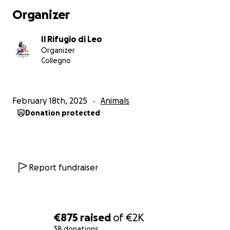
Organizer
Ad oggi tra viste, esami, tac, farmaci e integratori la
spesa ha raggiunto ormai circa 800€.
Il Rifugio di Leo
Potete trovare fra le immagini e nei prossimi
Organizer
aggiornamenti le fatture, i referti e alcuni scontrini.
Collegno
February 18th, 2025
Animals
Donation protected
Report fundraiser
€875
raised
of
€2K
38 donations