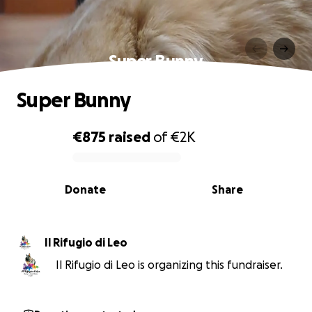
Super Bunny
Super Bunny
€875
raised
of
€2K
0% complete
Donate
Share
Il Rifugio di Leo
Il Rifugio di Leo is organizing this fundraiser.