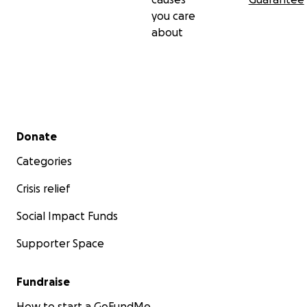
you care
about
Secondary menu
Donate
Categories
Crisis relief
Social Impact Funds
Supporter Space
Fundraise
How to start a GoFundMe