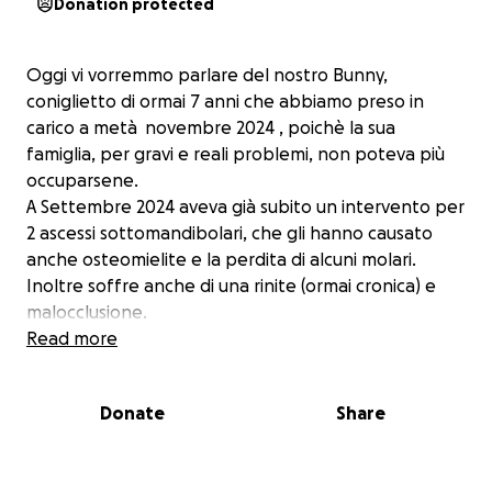
Donation protected
Oggi vi vorremmo parlare del nostro Bunny,
coniglietto di ormai 7 anni che abbiamo preso in
carico a metà novembre 2024 , poichè la sua
famiglia, per gravi e reali problemi, non poteva più
occuparsene.
A Settembre 2024 aveva già subito un intervento per
2 ascessi sottomandibolari, che gli hanno causato
anche osteomielite e la perdita di alcuni molari.
Inoltre soffre anche di una rinite (ormai cronica) e
malocclusione.
Quando è arrivato da noi in novembre, è stato
Read more
sopposto a un check up completo. Appena arrivato
dalla tata, abbiamo provveduto ad ulteriori
Donate
Share
accertamenti e tampone con antibiogramma, per
individuare l'antibiotico giusto per combattere la
rinite. Dopo qualche giorno però, la super tata che