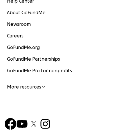
Help Center
About GoFundMe
Newsroom
Careers
GoFundMe.org
GoFundMe Partnerships
GoFundMe Pro for nonprofits
More resources