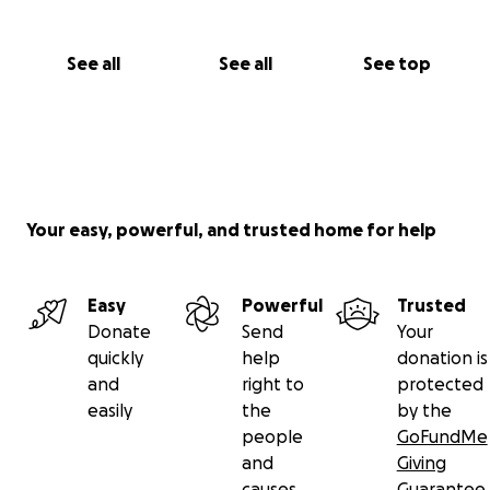
See all
See all
See top
Your easy, powerful, and trusted home for help
Easy
Powerful
Trusted
Donate
Send
Your
quickly
help
donation is
and
right to
protected
easily
the
by the
people
GoFundMe
and
Giving
causes
Guarantee