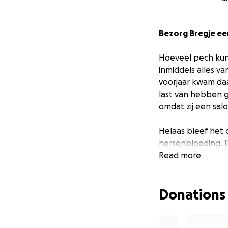
Bezorg Bregje een
Hoeveel pech kun
inmiddels alles va
voorjaar kwam da
last van hebben 
omdat zij een salo
Helaas bleef het d
hersenbloeding. 
volgden en het is
Read more
juiste behandelpl
zelfstandig is als 
Donations
Als vaste klanten 
zou mooi zijn als 