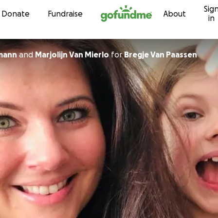
Sig
Skip to content
Donate
Fundraise
About
in
mann
and
Marjolijn Van Mierlo
for
Bregje Van Paassen