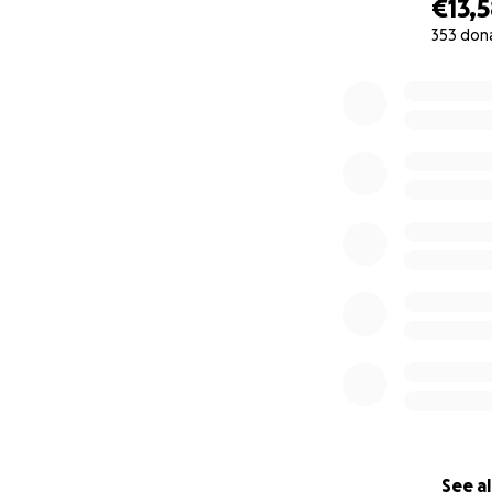
€13,
353 don
0% complete
See al