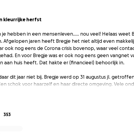
 kleurrijke herfst
 je hebben in een mensenleven….. nou veel! Helaas weet B
n. Afgelopen jaren heeft Bregje het niet altijd even makkeli
ar ook nog eens de Corona crisis bovenop, waar veel cont
gehad. En voor Bregje was er ook nog eens geen vangnet v
n aan huis heeft. Dat hakte er (financieel) behoorlijk in.
aar dit jaar niet bij. Bregje werd op 31 augustus jl. getroff
Een schok voor haarzelf en haar directe omgeving. Vele o
 nog niet klaar. Artsen zoeken nog steeds naar de juiste di
an. Erg onzeker dus. Zeker voor iemand die altijd zo onafhan
Bregje.
353
van Bregje willen we haar graag een steuntje in de rug geve
ze zowel mentaal als fysiek de rust kan vinden die we haar 