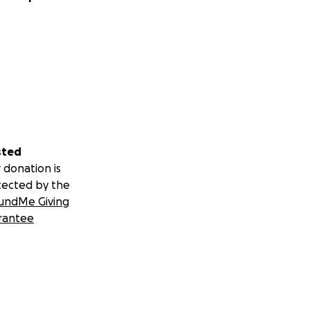
sted
 donation is
tected by the
undMe Giving
rantee