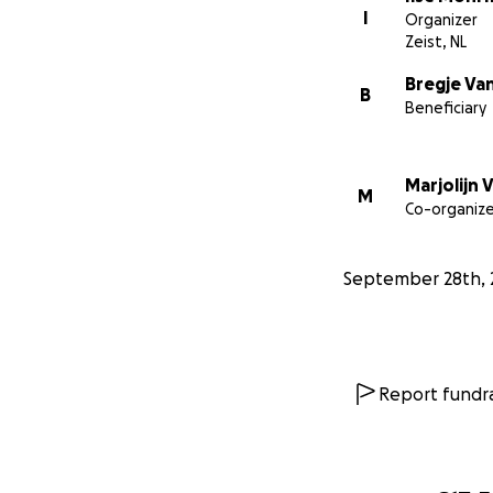
rekening kunnen
I
Organizer
Zeist, NL
Heel lief als je m
Bregje Va
B
Beneficiary
Met warme groet
Ilse Mohrman
Marjolijn 
Marjolijn van de 
M
Co-organize
September 28th, 
Report fundra