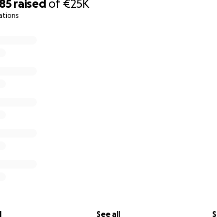
585
raised
of
€25K
ations
l
See all
S