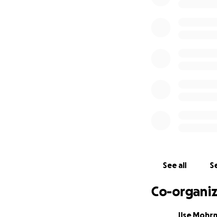
gunnen. Daarom h
“Bezorg Bregje een
De eerste reactie
weken geleden. Bre
haar aard afhanke
nu is het ècht aa
steunen. Uiteraard
Veel dank alvast 
samen met Nora e
pakken.
Ken je vriend(inn
See all
Se
willen helpen en d
Co-organiz
Uiteraard zijn an
één van ons, zoda
Ilse Mohr