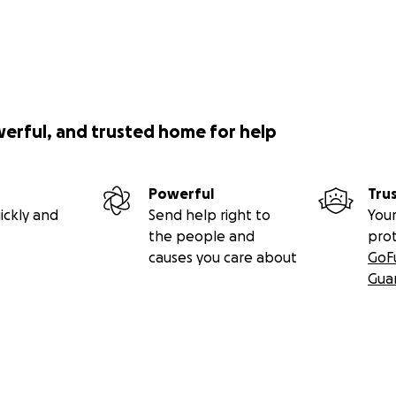
werful, and trusted home for help
Powerful
Tru
ickly and
Send help right to
Your
the people and
pro
causes you care about
GoF
Gua