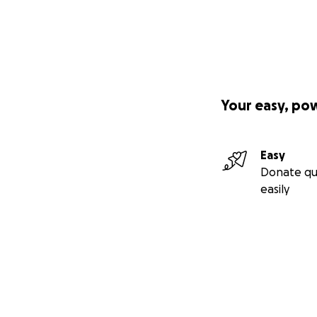
Your easy, po
Easy
Donate qu
easily