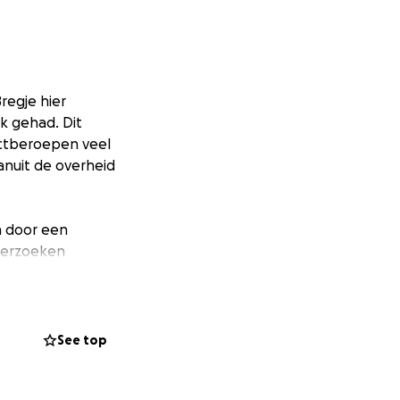
regje hier
jk gehad. Dit
actberoepen veel
anuit de overheid
en door een
nderzoeken
agnose en het
kelijk en
See top
n dit najaar. Het
allemaal zo enorm