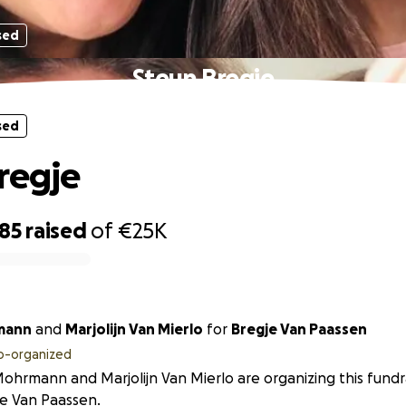
sed
Steun Bregje
sed
regje
585
raised
of
€25K
mann
and
Marjolijn Van Mierlo
for
Bregje Van Paassen
o-organized
Mohrmann and Marjolijn Van Mierlo are organizing this fundr
e Van Paassen.