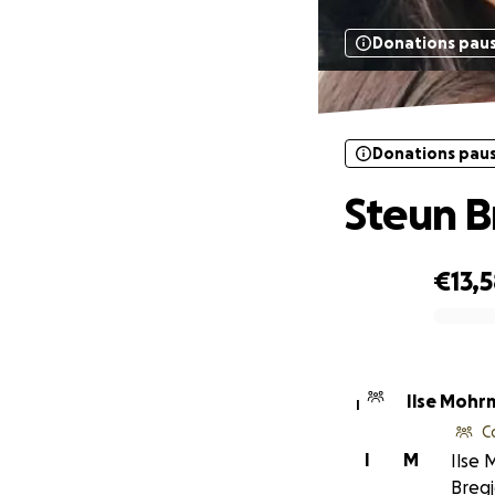
Donations pau
Donations pau
Steun B
€13,
0% complete
Ilse Mohr
I
C
I
M
Ilse 
Bregj