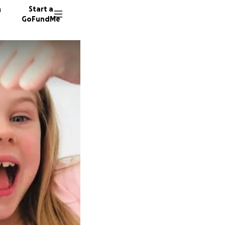
n
Start a
GoFundMe
H
I
353 don