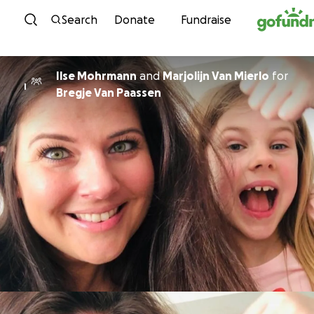
Skip to content
Search
Donate
Fundraise
Ilse Mohrmann
and
Marjolijn Van Mierlo
for
I
Bregje Van Paassen