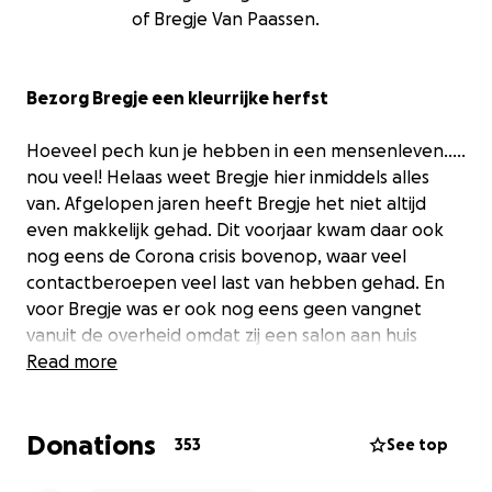
of Bregje Van Paassen.
Bezorg Bregje een kleurrijke herfst
Hoeveel pech kun je hebben in een mensenleven…..
nou veel! Helaas weet Bregje hier inmiddels alles
van. Afgelopen jaren heeft Bregje het niet altijd
even makkelijk gehad. Dit voorjaar kwam daar ook
nog eens de Corona crisis bovenop, waar veel
contactberoepen veel last van hebben gehad. En
voor Bregje was er ook nog eens geen vangnet
vanuit de overheid omdat zij een salon aan huis
heeft. Dat hakte er (financieel) behoorlijk in.
Read more
Helaas bleef het daar dit jaar niet bij. Bregje werd op
Donations
31 augustus jl. getroffen door een hersenbloeding.
353
See top
Een schok voor haarzelf en haar directe omgeving.