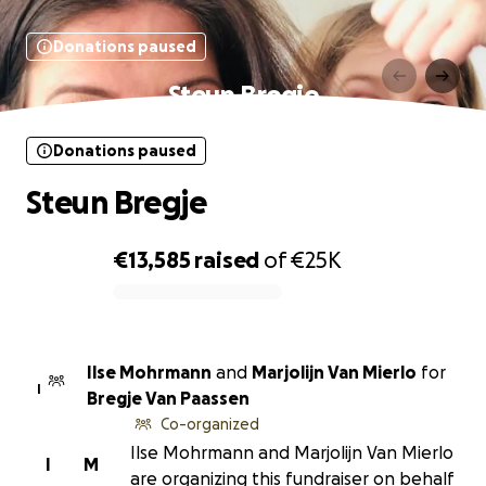
Donations paused
Steun Bregje
Donations paused
Steun Bregje
€13,585
raised
of
€25K
0% complete
Ilse Mohrmann
and
Marjolijn Van Mierlo
for
I
Bregje Van Paassen
Co-organized
Ilse Mohrmann and Marjolijn Van Mierlo
I
M
are organizing this fundraiser on behalf