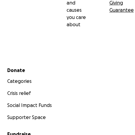
and
Giving
causes
Guarantee
you care
about
Secondary menu
Donate
Categories
Crisis relief
Social Impact Funds
Supporter Space
Fundraise