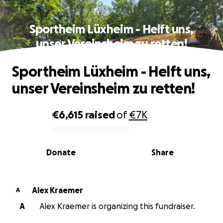
Sportheim Lüxheim - Helft uns,
unser Vereinsheim zu retten!
Sportheim Lüxheim - Helft uns,
unser Vereinsheim zu retten!
€6,615
raised
of
€7K
0% complete
Donate
Share
Alex Kraemer
A
A
Alex Kraemer is organizing this fundraiser.