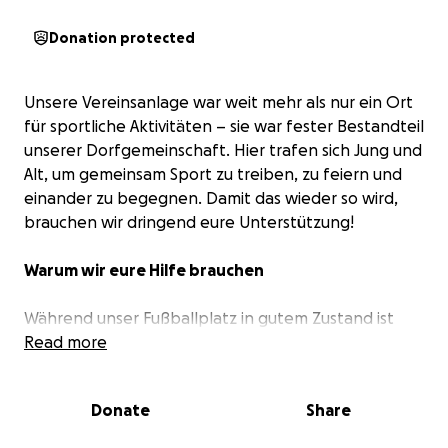
Donation protected
Unsere Vereinsanlage war weit mehr als nur ein Ort
für sportliche Aktivitäten – sie war fester Bestandteil
unserer Dorfgemeinschaft. Hier trafen sich Jung und
Alt, um gemeinsam Sport zu treiben, zu feiern und
einander zu begegnen. Damit das wieder so wird,
brauchen wir dringend eure Unterstützung!
Warum wir eure Hilfe brauchen
Während unser Fußballplatz in gutem Zustand ist
und rege genutzt wird, sieht es beim Vereinsheim
Read more
leider ganz anders aus. Das Dach wurde durch einen
umgestürzten Baum beschädigt und die
Donate
Share
Umkleideräume sind von Feuchtigkeit und Schimmel
befallen. Besonders unsere Kinder- und