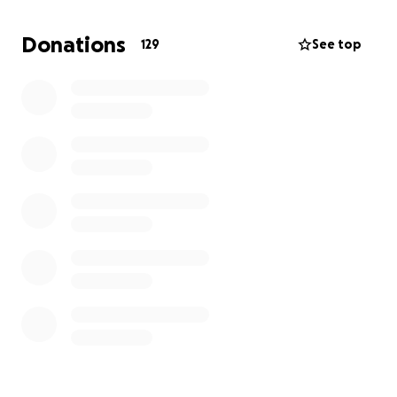
Jugendlichen sind von diesen Zuständen betroffen
– und das wollen wir ändern!
Donations
129
See top
Unser Ziel
Wir wollen unser Vereinsheim sanieren und damit
den zentralen Treffpunkt im Dorf erhalten. Konkret
fehlen uns 5.000 € für:
Die Reparatur des Dachs
Die Renovierung der Umkleideräume und
sanitären Anlagen
Was wir damit erreichen
Ein sicheres und einladendes Vereinsheim für
alle