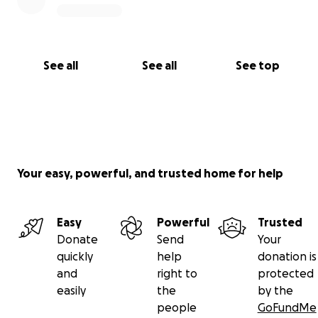
See all
See all
See top
Your easy, powerful, and trusted home for help
Easy
Powerful
Trusted
Donate
Send
Your
quickly
help
donation is
and
right to
protected
easily
the
by the
people
GoFundMe