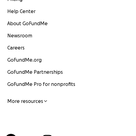
Help Center
About GoFundMe
Newsroom
Careers
GoFundMe.org
GoFundMe Partnerships
GoFundMe Pro for nonprofits
More resources