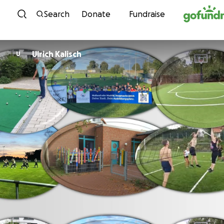
Skip to content
Search
Donate
Fundraise
Ulrich Kalisch
U