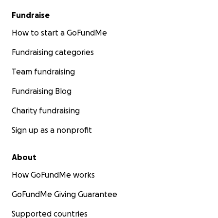
konnte der Platz in der Regel auch nur in den
Fundraise
Monaten April bis Oktober genutzt werden. Für
viele Nutzer müssen daher ständig
How to start a GoFundMe
Ausweichmöglichkeiten geschaffen werden.
Fundraising categories
In Bezug auf die vorhandene Infrastruktur ist
hervorzuheben, dass bereits ein Flutlicht installiert
Team fundraising
ist, so dass die Nutzung auch in den Abendstunden
möglich ist
Fundraising Blog
Charity fundraising
Sign up as a nonprofit
About
How GoFundMe works
GoFundMe Giving Guarantee
Supported countries