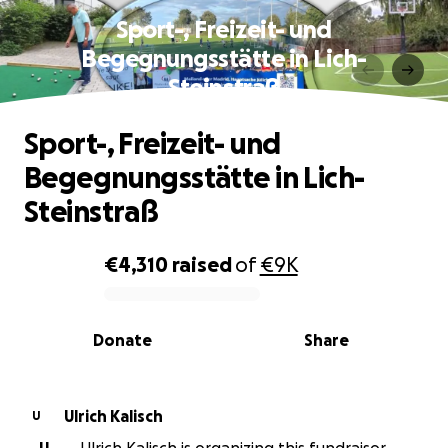
Sport-, Freizeit- und
Begegnungsstätte in Lich-
Steinstraß
Sport-, Freizeit- und
Begegnungsstätte in Lich-
Steinstraß
€4,310
raised
of
€9K
0% complete
Donate
Share
Ulrich Kalisch
U