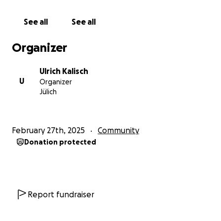
finanziell zu erbringen ist.
See all
See all
An dieser Stelle bitten wir um Ihre/Eure
Unterstützung.
Jeder EURO zählt
.
Vielen Dank!!!!
Organizer
Wer sich jetzt noch nicht sicher sein sollte, der kann
Ulrich Kalisch
sich nachfolgend ein genaues Bild machen, was wir
U
Organizer
in Lich-Steinstraß mit Unterstützung aller
Jülich
Ortsvereine umsetzen wollen:
Durch die Umwandlung eines nicht mehr genutzten
February 27th, 2025
Community
und gepflegten (aus Kostengründen) alten
Donation protected
Bolzplatzes (etwas mehr als ein halber normaler
Sportplatz) in ein für alle zugängliches neues Spiel-,
Freizeit- und Trainingsgelände mit einem
Kunstrasenplatz können vielfältige Aktivitäten
abgedeckt werden. Hierzu zählen u. a.
Report fundraiser
• Ortsansässige Kinder- und Jugendgruppen, z. B.