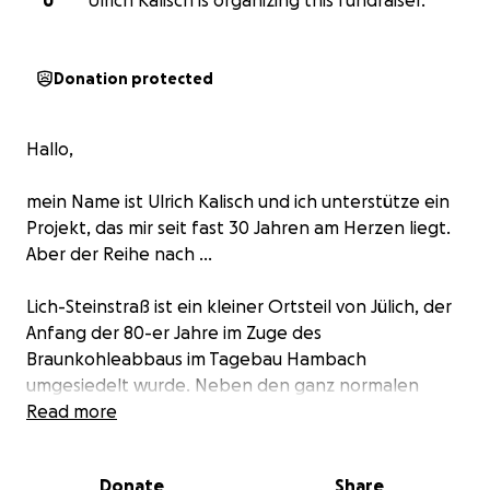
U
Ulrich Kalisch is organizing this fundraiser.
Donation protected
Hallo,
mein Name ist Ulrich Kalisch und ich unterstütze ein
Projekt, das mir seit fast 30 Jahren am Herzen liegt.
Aber der Reihe nach ...
Lich-Steinstraß ist ein kleiner Ortsteil von Jülich, der
Anfang der 80-er Jahre im Zuge des
Braunkohleabbaus im Tagebau Hambach
umgesiedelt wurde. Neben den ganz normalen
Wohngebäuden für die alten Lich-Steinstraßer
Read more
Bürger entstand u. a. auch ein Sportgelände für den
ortsansässigen Fußballverein. Teil dieses
Donate
Share