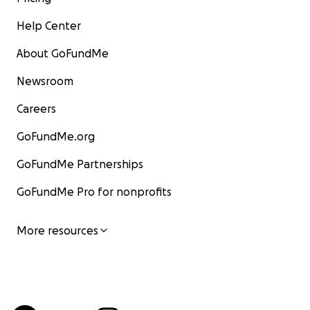
Help Center
About GoFundMe
Newsroom
Careers
GoFundMe.org
GoFundMe Partnerships
GoFundMe Pro for nonprofits
More resources