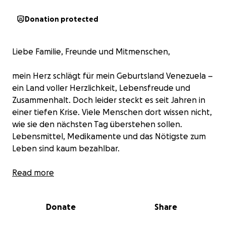
Donation protected
Liebe Familie, Freunde und Mitmenschen,
mein Herz schlägt für mein Geburtsland Venezuela –
ein Land voller Herzlichkeit, Lebensfreude und
Zusammenhalt. Doch leider steckt es seit Jahren in
einer tiefen Krise. Viele Menschen dort wissen nicht,
wie sie den nächsten Tag überstehen sollen.
Lebensmittel, Medikamente und das Nötigste zum
Leben sind kaum bezahlbar.
Anfang des Jahres han es ein leichtes Aufatmen.
Read more
Dennoch steht das Land west recht vor einer
weiterhin herausfordernden Reise.
Donate
Share
Ich möchte deshalb gemeinsam mit euch ein