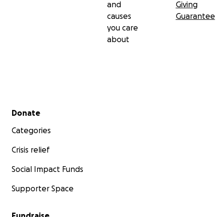
and
Giving
causes
Guarantee
you care
about
Secondary menu
Donate
Categories
Crisis relief
Social Impact Funds
Supporter Space
Fundraise