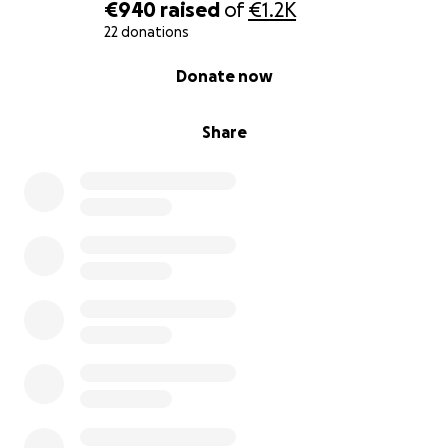
€940
raised
of
€1.2K
22 donations
0% complete
Donate now
Share