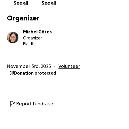
See all
See all
Lasst uns diese Welt gemeinsam ein kleines Stück
heller machen.
Organizer
Mit Liebe und Dankbarkeit und allem voran Gottes
Michel Göres
Segen für euch,
Organizer
Michel
Plaidt
November 3rd, 2025
Volunteer
Donation protected
Report fundraiser