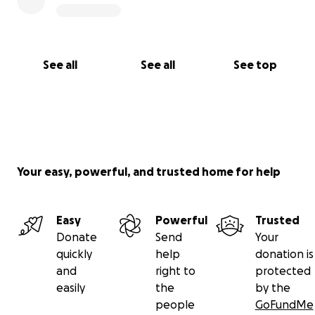
See all
See all
See top
Your easy, powerful, and trusted home for help
Easy
Powerful
Trusted
Donate
Send
Your
quickly
help
donation is
and
right to
protected
easily
the
by the
people
GoFundMe