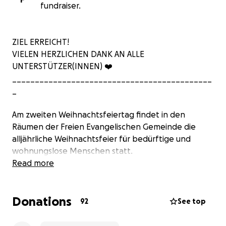
fundraiser.
ZIEL ERREICHT!
VIELEN HERZLICHEN DANK AN ALLE
UNTERSTÜTZER(INNEN) ❤️
____________________________________________
_
Am zweiten Weihnachtsfeiertag findet in den
Räumen der Freien Evangelischen Gemeinde die
alljährliche Weihnachtsfeier für bedürftige und
wohnungslose Menschen statt.
Read more
Diesmal allerdings wird gekocht.
Donations
Es gibt für alle 185 Gäste, nach Kaffee mit Stolle &
92
See top
Plätzchen, ein Festtagsgericht: Gänsekeule,
Rotkraut & Klöße.