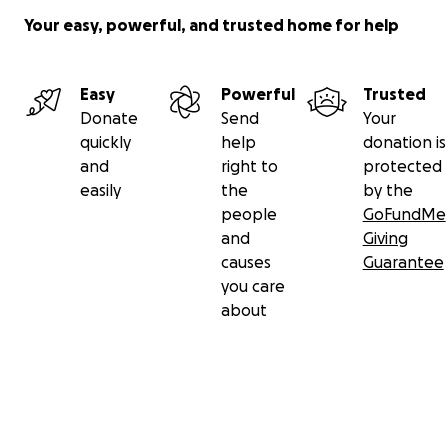
Your easy, powerful, and trusted home for help
Easy
Powerful
Trusted
Donate
Send
Your
quickly
help
donation is
and
right to
protected
easily
the
by the
people
GoFundMe
and
Giving
causes
Guarantee
you care
about