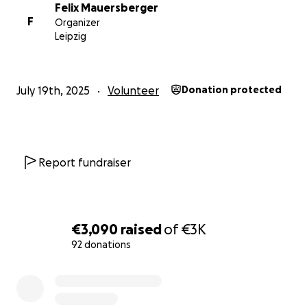
Das heißt, wir unterstützen damit obdachlose
Felix Mauersberger
Menschen mit Getränken, Essen, Hygieneartikeln
F
Organizer
usw.
Leipzig
July 19th, 2025
Volunteer
Donation protected
Report fundraiser
€3,090
raised
of
€3K
92 donations
0% complete