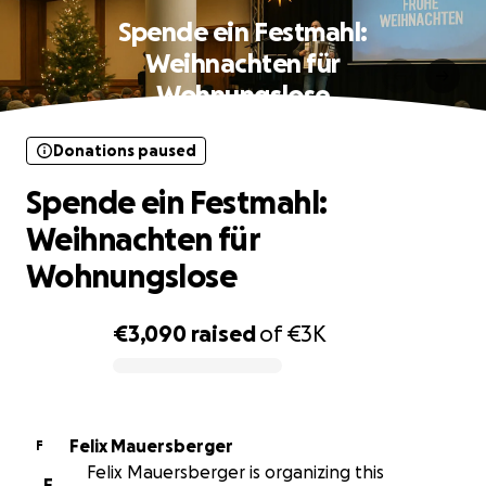
Spende ein Festmahl:
Weihnachten für
Wohnungslose
Donations paused
Spende ein Festmahl:
Weihnachten für
Wohnungslose
€3,090
raised
of
€3K
0% complete
Felix Mauersberger
F
Felix Mauersberger is organizing this
F