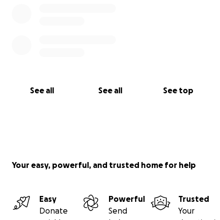
See all
See all
See top
Your easy, powerful, and trusted home for help
Easy
Powerful
Trusted
Donate
Send
Your