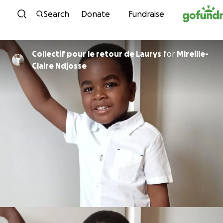
Skip to content
Search
Donate
Fundraise
Collectif pour le retour de Laurys
for
Mireille-
Claire Ndjosse