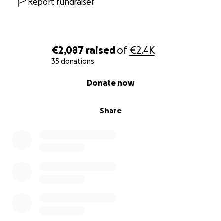
Report fundraiser
€2,087
raised
of
€2.4K
35 donations
0% complete
Donate now
Share