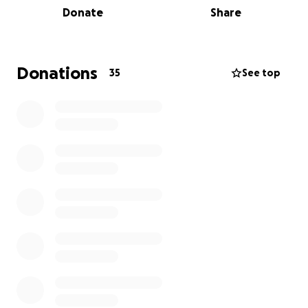
Donate
Share
Aujourd’hui, Mireille-Claire a à nouveau besoin de
votre soutien pour continuer son combat juridique et
récupérer son fils. Après avoir versé plus de 20 000
euros à son avocate anglaise, elle doit payer près de
Donations
35
See top
10 000 euros à son avocat nigerian pour faire
annuler la tutelle frauduleuse réalisée là-bas. Elle n’a
plus les moyens de continuer seule à payer ces frais.
Chaque euro versé sera un soutien précieux pour
elle!
Un grand merci pour votre aide!