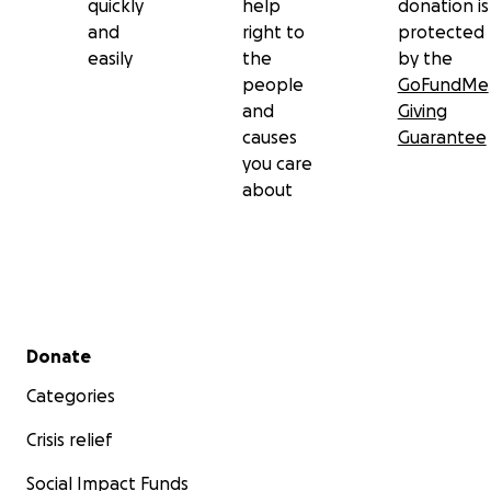
quickly
help
donation is
and
right to
protected
easily
the
by the
people
GoFundMe
and
Giving
causes
Guarantee
you care
about
Secondary menu
Donate
Categories
Crisis relief
Social Impact Funds