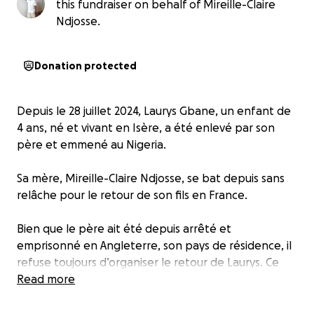
this fundraiser on behalf of Mireille-Claire
Ndjosse.
Donation protected
Depuis le 28 juillet 2024, Laurys Gbane, un enfant de
4 ans, né et vivant en Isère, a été enlevé par son
père et emmené au Nigeria.
Sa mère, Mireille-Claire Ndjosse, se bat depuis sans
relâche pour le retour de son fils en France.
Bien que le père ait été depuis arrêté et
emprisonné en Angleterre, son pays de résidence, il
refuse toujours d’organiser le retour de Laurys. Ce
dernier se trouve donc toujours au Nigeria, sans
Read more
parent.