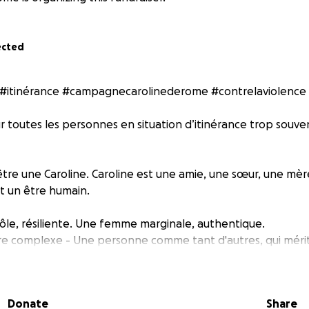
ected
#itinérance #campagnecarolinederome #contrelaviolence
r toutes les personnes en situation d’itinérance trop souve
tre une Caroline. Caroline est une amie, une sœur, une mère
st un être humain.
rôle, résiliente. Une femme marginale, authentique.
tre complexe - Une personne comme tant d'autres, qui mérite
passion.
s au Québec, elle a connu l’itinérance. Non pas par choix,
Donate
Share
ances qui auraient pu arriver à n’importe qui. Et récemment