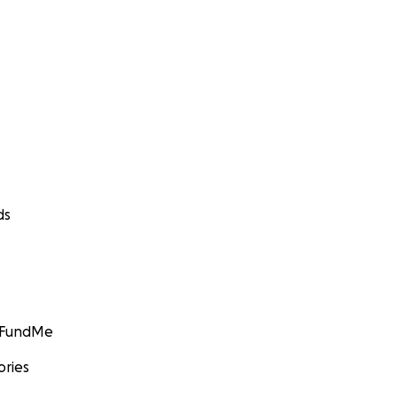
ds
GoFundMe
ories