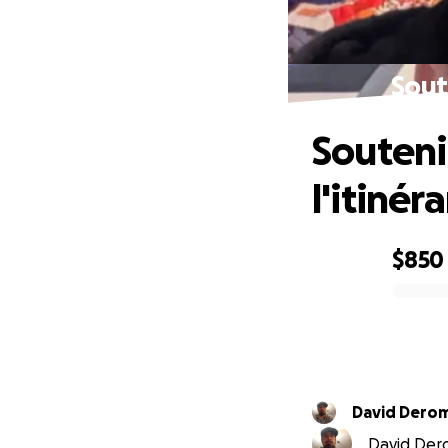
Soute
Soutenir
l'itinér
$850
0% complete
David Dero
David Dero