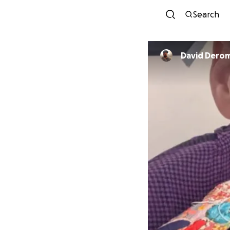
Search
David Dero