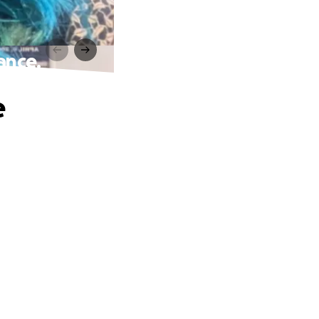
rance.
e