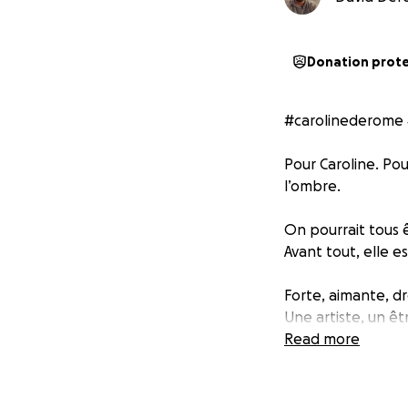
Donation prot
#carolinederome 
Pour Caroline. Pou
l’ombre.
On pourrait tous ê
Avant tout, elle e
Forte, aimante, d
Une artiste, un ê
sécurité et la com
Read more
Comme trop de gen
série de circonst