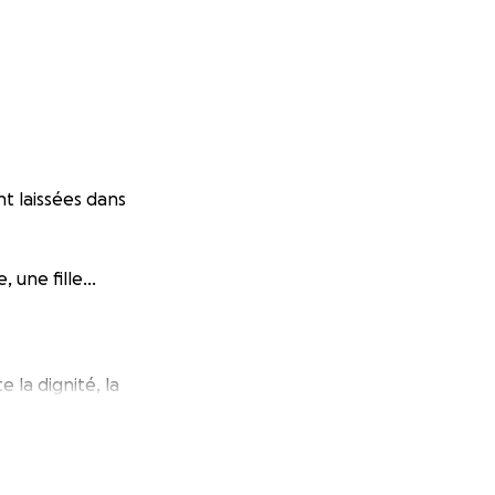
nt laissées dans
, une fille…
 la dignité, la
 mais par une
, dans un moment