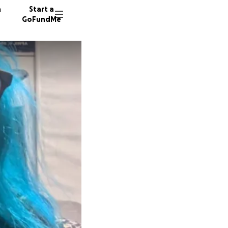
n
Start a
GoFundMe