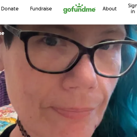
Sig
Skip to content
Donate
Fundraise
About
in
me