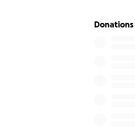
où elle cherchait
***L’événement a 
Donations
Son histoire s’est
d’indignation et de
--- #solidarité #
L’itinérance n’est 
Il faut le répéter 
conséquence d’une
une après l’autre.
Ce que vit Carolin
vivent des milliers
Et qui, elles aussi
--- #santémental
Un message de Car