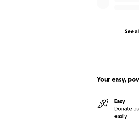
En toute humilité,
La famille et les a
See al
Your easy, po
Easy
Donate qu
easily