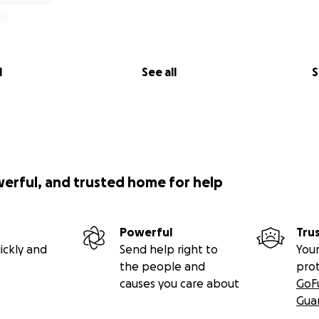
mi(e)s de Caroline.
l
See all
S
werful, and trusted home for help
Powerful
Tru
ickly and
Send help right to
Your
the people and
pro
causes you care about
GoF
Gua