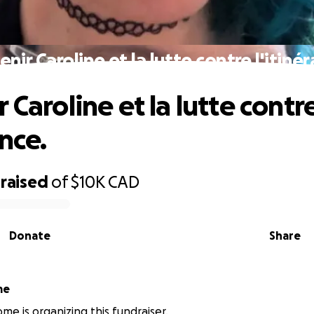
nir Caroline et la lutte contre l'itiné
 Caroline et la lutte contr
ance.
raised
of
$10K
CAD
Donate
Share
me
me is organizing this fundraiser.