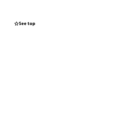
ement exposée.
n entourage.***
See top
 une vague
C’est souvent la
es qui se ferment
’est aussi ce que
 sans vraiment voir.