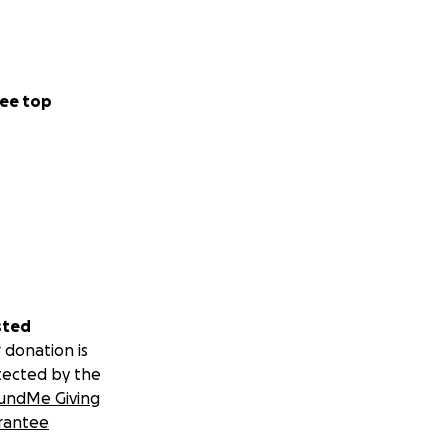
ee top
sted
 donation is
tected by the
undMe Giving
rantee