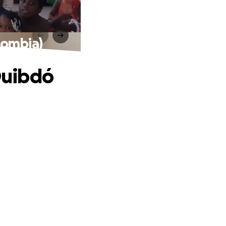
lombia)
 Quibdó