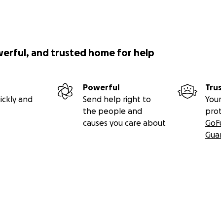
werful, and trusted home for help
Powerful
Tru
ickly and
Send help right to
Your
the people and
pro
causes you care about
GoF
Gua