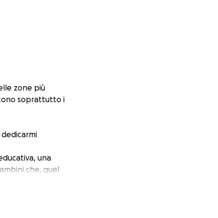
elle zone più
ono soprattutto i
r dedicarmi
 educativa, una
bambini che, quel
ontano, decide di