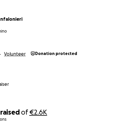
nfalonieri
nino
Volunteer
Donation protected
iser
raised
of
€2.6K
ions