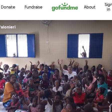
Sig
Skip to content
Donate
Fundraise
About
in
alonieri