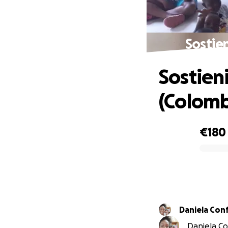
Sostie
Sostien
(Colomb
€180
0% complete
Daniela Conf
Daniela Con