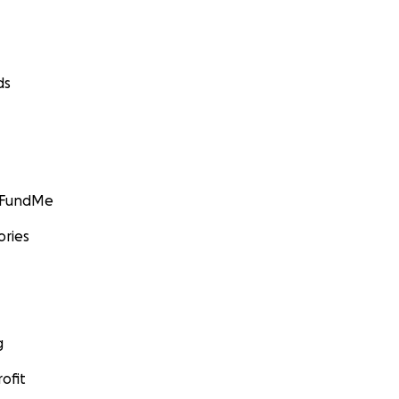
ds
GoFundMe
ories
g
ofit