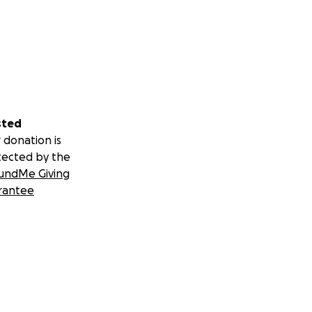
sted
 donation is
tected by the
undMe Giving
rantee