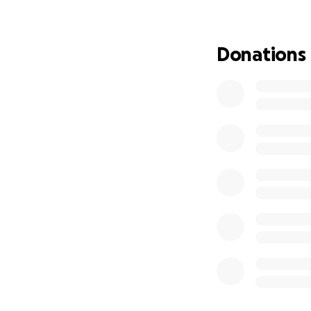
Come puoi aiutare
Donations
Con una donazione,
fornire materiale 
garantire cibo e i
pagare il compens
mantenere e migli
Anche un piccolo 
Grazie di cuore pe
Daniela Confaloni
Missionaria laica 