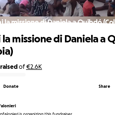
ni la missione di Daniela a Quibdó (Co
i la missione di Daniela a
ia)
raised
of
€2.6K
Donate
Share
alonieri
falonieri is organizing this fundraiser.