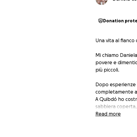
Donation prot
Una vita al fianco 
Mi chiamo Daniela 
povere e dimentic
più piccoli.
Dopo esperienze di
completamente all
A Quibdó ho costru
sabbiera coperta, 
giorno, rischiere
Read more
Tutti i progetti v
camminare con m