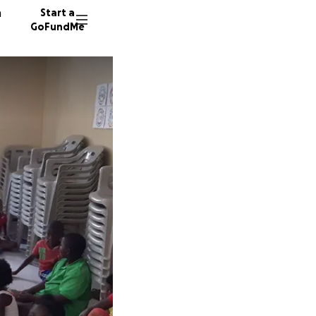
n
Start a
GoFundMe
R
E
5 donor