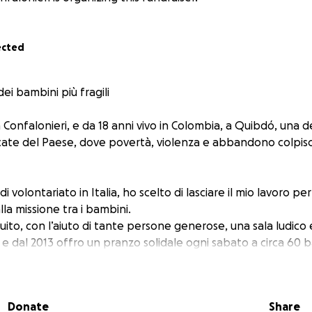
ected
dei bambini più fragili
Confalonieri, e da 18 anni vivo in Colombia, a Quibdó, una d
ate del Paese, dove povertà, violenza e abbandono colpisc
 volontariato in Italia, ho scelto di lasciare il mio lavoro pe
a missione tra i bambini.
ito, con l’aiuto di tante persone generose, una sala ludico
e dal 2013 offro un pranzo solidale ogni sabato a circa 60 
bbero di non mangiare affatto.
ivono grazie alla Provvidenza e al sostegno di chi, anche da l
Donate
Share
e.