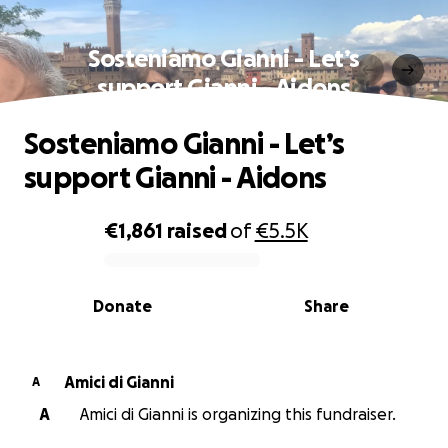
Sosteniamo Gianni - Let’s
support Gianni - Aidons
Sosteniamo Gianni - Let’s
support Gianni - Aidons
€1,861
raised
of
€5.5K
0% complete
Donate
Share
Amici di Gianni
A
A
Amici di Gianni is organizing this fundraiser.