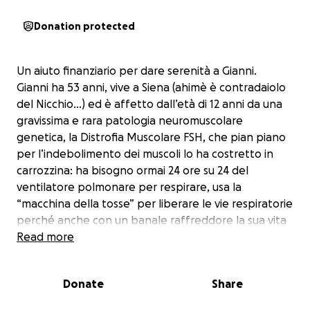
Donation protected
Un aiuto finanziario per dare serenità a Gianni.
Gianni ha 53 anni, vive a Siena (ahimè è contradaiolo
del Nicchio…) ed è affetto dall’età di 12 anni da una
gravissima e rara patologia neuromuscolare
genetica, la Distrofia Muscolare FSH, che pian piano
per l’indebolimento dei muscoli lo ha costretto in
carrozzina: ha bisogno ormai 24 ore su 24 del
ventilatore polmonare per respirare, usa la
“macchina della tosse” per liberare le vie respiratorie
perché anche con un banale raffreddore la sua vita
è a rischio. È dipendente h24 da un caregiver per le
Read more
complesse esigenze assistenziali quotidiane, specie
da dicembre 2023 quando lo ha colpito un’embolia
Donate
Share
polmonare che miracolosamente ha superato grazie
alla professionalità del suo medico specialista che lo