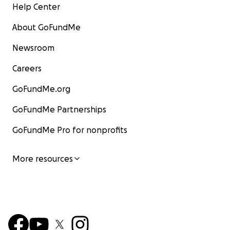
Help Center
About GoFundMe
Newsroom
Careers
GoFundMe.org
GoFundMe Partnerships
GoFundMe Pro for nonprofits
More resources