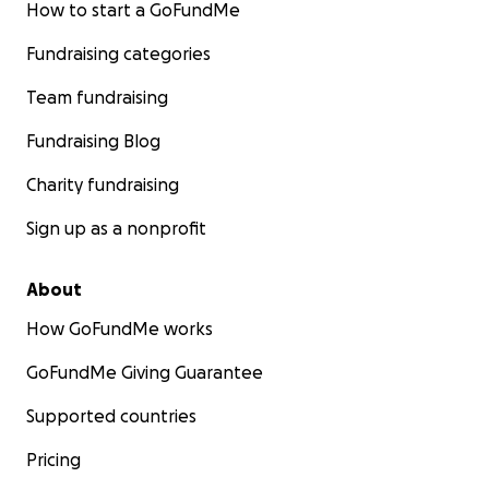
difficilement accessible via le système de santé
How to start a GoFundMe
public. Aujourd’hui, nous lançons un nouvel appel à la
Fundraising categories
solidarité.
Notre objectif : constituer pour Gianni une réserve
Team fundraising
financière, un “coussin de sécurité”, qui lui
permettra d’affronter l’avenir avec un peu plus de
Fundraising Blog
sérénité.
Charity fundraising
Chaque don, même modeste, compte. Gianni
remercie du fond du cœur toutes les personnes qui
Sign up as a nonprofit
choisiront de le soutenir.
About
How GoFundMe works
GoFundMe Giving Guarantee
Supported countries
Pricing