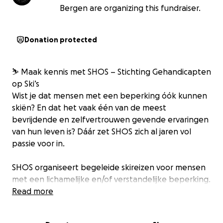
Bergen are organizing this fundraiser.
Donation protected
⛷️ Maak kennis met SHOS – Stichting Gehandicapten
op Ski’s
Wist je dat mensen met een beperking óók kunnen
skiën? En dat het vaak één van de meest
bevrijdende en zelfvertrouwen gevende ervaringen
van hun leven is? Dáár zet SHOS zich al jaren vol
passie voor in.
SHOS organiseert begeleide skireizen voor mensen
met een lichamelijke en/of verstandelijke beperking.
Met speciaal materiaal, professionele begeleiding
Read more
én een flinke dosis enthousiasme zorgen zij ervoor
dat iedereen — ongeacht beperking — kan