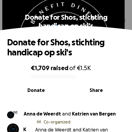
Donate for Shos, stichting
handicap op ski's
Donate for Shos, stichting
handicap op ski's
€1,709
raised
of
€1.5K
0% complete
Donate
Share
Anna de Weerdt
and
Katrien van Bergen
Co-organized
K
Anna de Weerdt and Katrien van