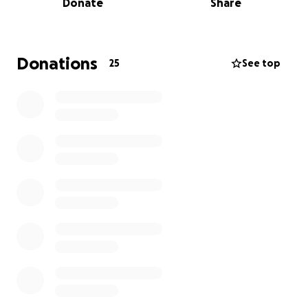
Donate
Share
genieten van sneeuw, sport en samen plezier
maken in de bergen.
️✨ Want een handicap hoeft geen beperking te zijn.
Donations
25
See top
Door deze reizen krijgen deelnemers niet alleen een
vakantie, maar ook meer zelfvertrouwen, sociale
verbinding en een gevoel van vrijheid dat ze vaak
nergens anders ervaren.
Help jij mee om dit mogelijk te maken?
Kom op 11 juni naar het benefietdiner! Samen zorgen
we voor onvergetelijke momenten voor mensen die
het verdienen.
https://www.instagram.com/hotelschoolxshos/
Niet mogelijk om bij het diner te zijn? Geen
probleem!!!
Doneer dan hier, alle opbrengsten gaan naar shos!