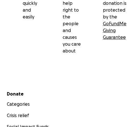
quickly
help
donation is
and
right to
protected
easily
the
by the
people
GoFundMe
and
Giving
causes
Guarantee
you care
about
Secondary menu
Donate
Categories
Crisis relief
Social Impact Funds