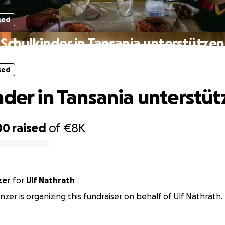
sed
Schulkinder in Tansania unterstützen
sed
nder in Tansania unterstü
00
raised
of
€8K
zer
for
Ulf Nathrath
zer is organizing this fundraiser on behalf of Ulf Nathrath.