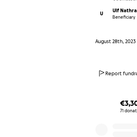
Ulf Nathr
U
Beneficiary
August 28th, 2023
Report fundra
€3,3
71 donat
0% complete