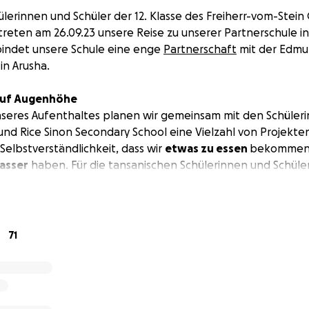
hülerinnen und Schüler der 12. Klasse des Freiherr-vom-Stei
eten am 26.09.23 unsere Reise zu unserer Partnerschule in 
bindet unsere Schule eine enge
Partnerschaft
mit der Edmu
in Arusha.
 auf Augenhöhe
seres Aufenthaltes planen wir gemeinsam mit den Schüler
nd Rice Sinon Secondary School eine Vielzahl von Projekte
e Selbstverständlichkeit, dass wir
etwas zu essen
bekommen
asser
haben. Für die tansanischen Schülerinnen und Schüle
 dies jedoch
eine große finanzielle Herausforderung
. Mit 
ollen wir ein Miteinander auf Augenhöhe schaffen.
ie wir nicht vollständig ausgeben, werden für weitere Pr
71
r Schule in Arusha verwendet:
gsanlagen für die Trinkwasserzugänge auf dem Schulgelän