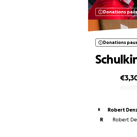
Donations pau
Donations pau
Schulki
€3,3
0% complete
Robert Den
R
R
Robert Den