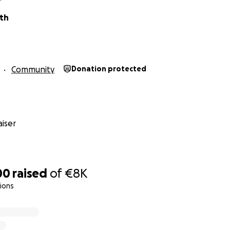
ath
Community
Donation protected
iser
00
raised
of
€8K
ions