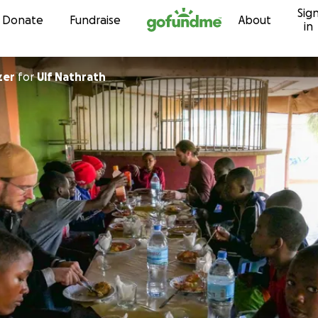
Sig
Skip to content
Donate
Fundraise
About
in
zer
for
Ulf Nathrath