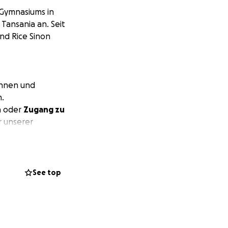
n Gymnasiums in
Tansania an. Seit
nd Rice Sinon
innen und
n.
 oder
Zugang zu
r unserer
den
ojekte zur
See top
de