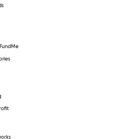
ds
GoFundMe
ories
g
ofit
orks