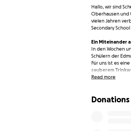
Hallo, wir sind Sc
Oberhausen und tr
vielen Jahren ver
Secondary School 
Ein Miteinander
In den Wochen un
Schülern der Edmu
Für uns ist es ein
sauberem Trinkw
Projektgruppe ist
Read more
Spendengeldern w
Donations
Spendengelder, d
Unterstützung de
Aufbereitun
Lernmaterial