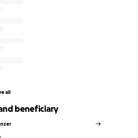
tung
nd uniformen für besonders unterprivilegierte Kinder
nterstützen, sind wir auf Eure Hilfe angewiesen. Die Schüle
Sinon Secondary School und wir freuen uns über jede Spen
ern von ganzem Herzen.
ommen ausschließlich den Kindern in Tansania zugute. Die 
ten tragen wir selbstverständlich selbst.
e all
and beneficiary
enzer
n