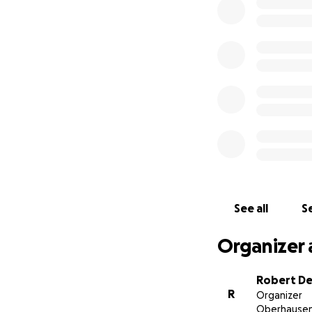
Schulausrüs
Schulgeld- u
Um sie dabei zu u
der Edmund Rice 
allen Unterstütz
PS: Die Spenden k
Reise und Aktivitä
See all
Se
Organizer 
Robert D
R
Organizer
Oberhause