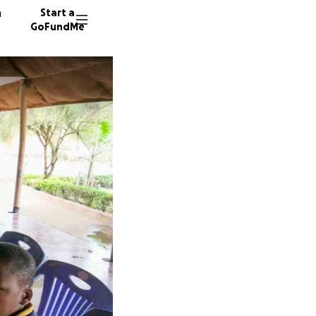
n
Start a
GoFundMe
C
W
71 dono