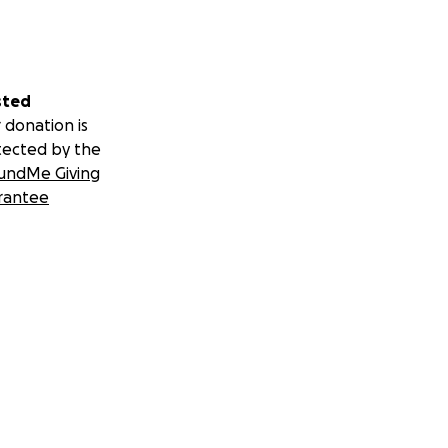
sted
 donation is
tected by the
undMe Giving
rantee