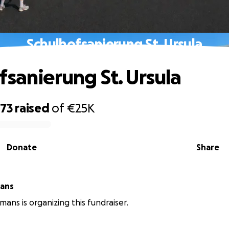
Schulhofsanierung St. Ursula
fsanierung St. Ursula
273
raised
of
€25K
Donate
Share
mans
mans is organizing this fundraiser.