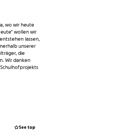
da, wo wir heute
eute" wollen wir
 entstehen lassen,
innerhalb unserer
träger, die
en. Wir danken
 Schulhofprojekts
See top