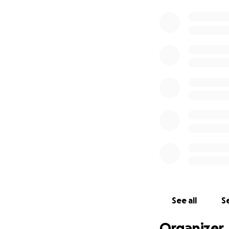
See all
Se
Organizer