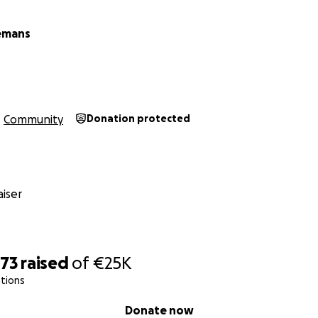
iemans
Community
Donation protected
iser
273
raised
of
€25K
tions
Donate now