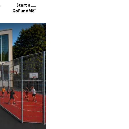
n
Start a
GoFundMe
D
182 don