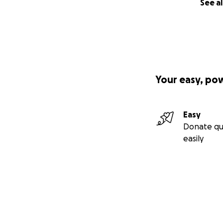
See al
Your easy, po
Easy
Donate qu
easily