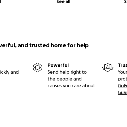
l
See all
S
werful, and trusted home for help
Powerful
Tru
ickly and
Send help right to
Your
the people and
pro
causes you care about
GoF
Gua