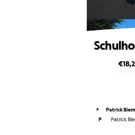
Schulho
€18,
0% complete
Patrick Bie
P
P
Patrick Bie