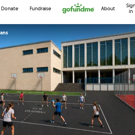
Sig
Skip to content
Donate
Fundraise
About
in
mans