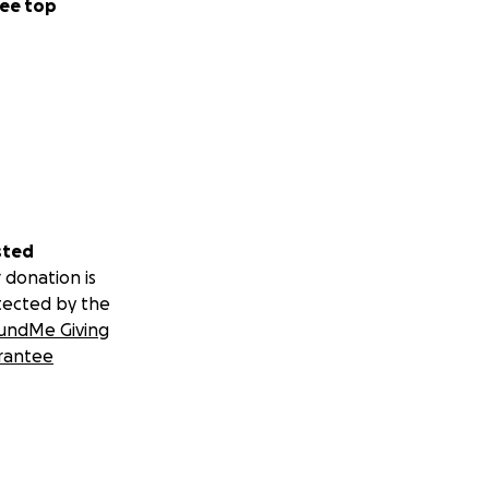
ee top
sted
 donation is
tected by the
undMe Giving
rantee