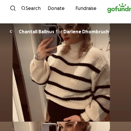
Skip to content
Search
Donate
Fundraise
Chantall Ballnus
for
Darlene Dhombruch
C