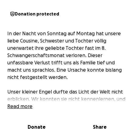
Donation protected
In der Nacht von Sonntag auf Montag hat unsere
liebe Cousine, Schwester und Tochter völlig
unerwartet ihre geliebte Tochter fast im 8.
Schwangerschaftsmonat verloren. Dieser
unfassbare Verlust trifft uns als Familie tief und
macht uns sprachlos. Eine Ursache konnte bislang
nicht festgestellt werden.
Unser kleiner Engel durfte das Licht der Welt nicht
erblicken. Wir konnten sie nicht kennenlernen, und
doch war sie schon jetzt unendlich geliebt. Um ihr
Read more
die letzte Ehre zu erweisen und einen würdevollen
Abschied zu ermöglichen, möchten wir als Familie
Donate
Share
gemeinsam Spenden für die Beerdigung sammeln.