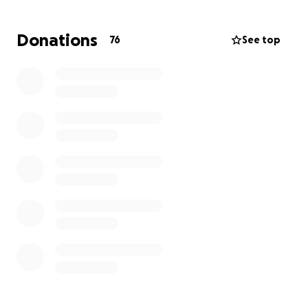
Die Kosten übersteigen leider unsere finanziellen
Möglichkeiten. Dieser Schritt fällt uns unendlich
Donations
76
See top
schwer, doch wir hoffen von Herzen auf
Unterstützung. Jeder Beitrag, ganz gleich in welcher
Höhe, hilft und bedeutet uns sehr viel.
Wir danken allen Menschen von Herzen, die uns in
dieser schweren Zeit beistehen, an uns denken oder
uns unterstützen ❤️