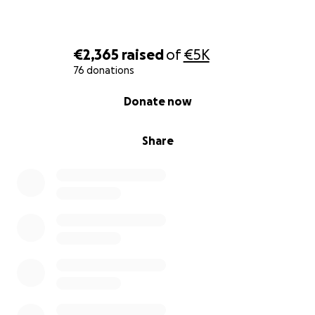
€2,365
raised
of
€5K
76 donations
0% complete
Donate now
Share