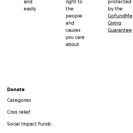
and
right to
protected
easily
the
by the
people
GoFundMe
and
Giving
causes
Guarantee
you care
about
Secondary menu
Donate
Categories
Crisis relief
Social Impact Funds