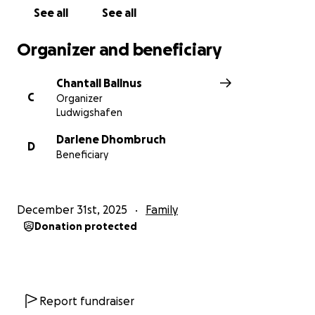
See all
See all
Organizer and beneficiary
Chantall Ballnus
C
Organizer
Ludwigshafen
Darlene Dhombruch
D
Beneficiary
December 31st, 2025
Family
Donation protected
Report fundraiser