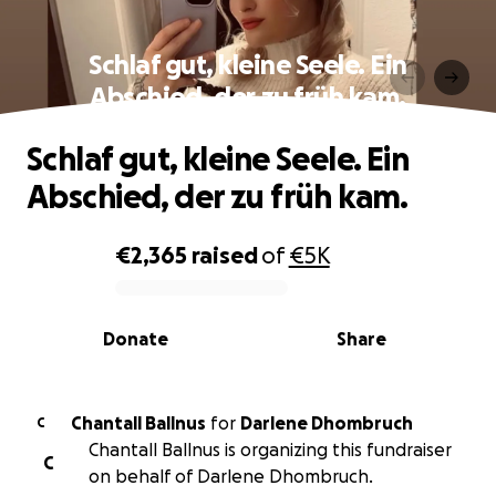
Schlaf gut, kleine Seele. Ein
Abschied, der zu früh kam.
Schlaf gut, kleine Seele. Ein
Abschied, der zu früh kam.
€2,365
raised
of
€5K
0% complete
Donate
Share
Chantall Ballnus
for
Darlene Dhombruch
C
Chantall Ballnus is organizing this fundraiser
C
on behalf of Darlene Dhombruch.