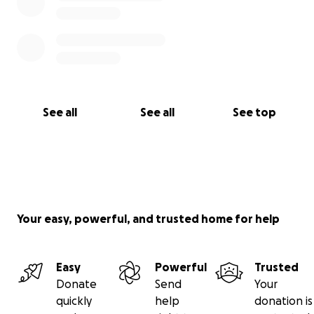
See all
See all
See top
Your easy, powerful, and trusted home for help
Easy
Powerful
Trusted
Donate
Send
Your
quickly
help
donation is