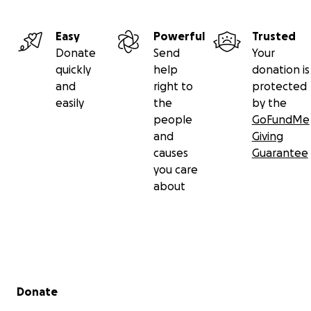
Easy
Powerful
Trusted
Donate
Send
Your
quickly
help
donation is
and
right to
protected
easily
the
by the
people
GoFundMe
and
Giving
causes
Guarantee
you care
about
Secondary menu
Donate