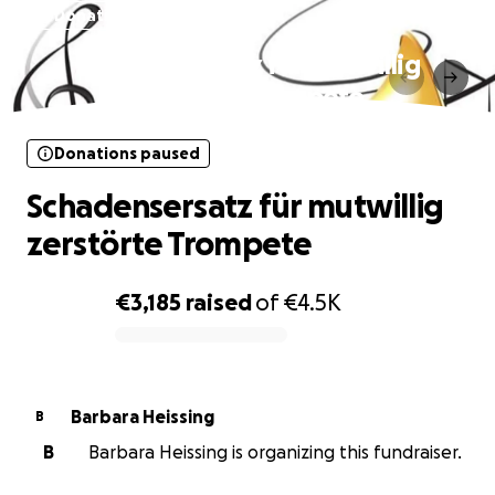
Donations paused
Schadensersatz für mutwillig
zerstörte Trompete
Donations paused
Schadensersatz für mutwillig
zerstörte Trompete
€3,185
raised
of
€4.5K
0% complete
Barbara Heissing
B
B
Barbara Heissing is organizing this fundraiser.