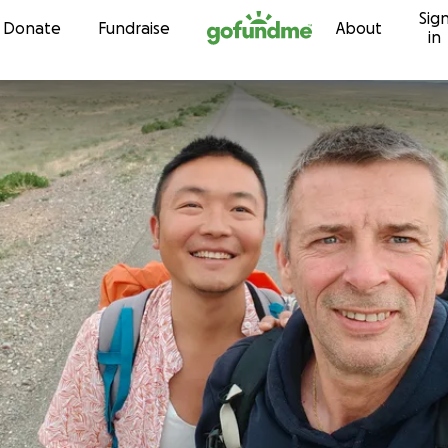
Sig
Skip to content
Donate
Fundraise
About
in