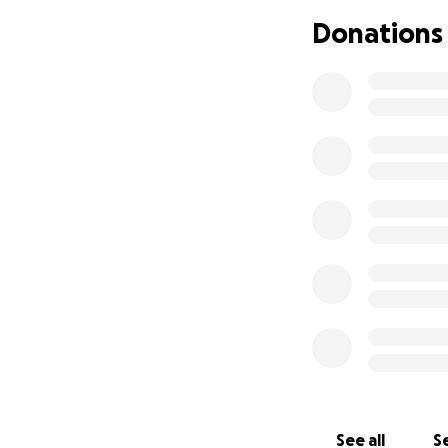
Donations
Waarom is deze mi
In vele Afrikaans
onderwijs. Velen 
er geen communic
samenleving. Onde
en waardig besta
De realiteit is h
kansloos. Lokal
middelen, maar he
te schaffen, ler
Wat willen we do
Tijdens onze ron
leggen contact, l
als ik, in stilte lev
See all
Se