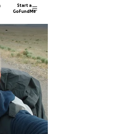
n
Start a
GoFundMe