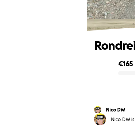
Rondreis
€165
0% complete
Nico DW
Nico DW is 