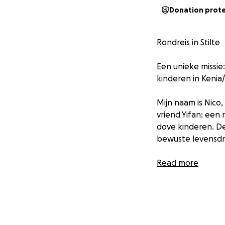
Donation prot
Rondreis in Stilte
Een unieke missi
kinderen in Keni
Mijn naam is Nico
vriend Yifan: een
dove kinderen. De
bewuste levensdr
Ik reis samen met 
Read more
onze passies bund
We dromen er al 
echt, en we wille
geeft onze reis e