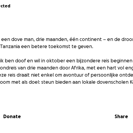
ected
e: een dove man, drie maanden, één continent – en de dro
a/Tanzania een betere toekomst te geven.
, ik ben doof en wil in oktober een bijzondere reis beginne
 rondreis van drie maanden door Afrika, met een hart vol 
ze reis draait niet enkel om avontuur of persoonlijke ontde
oom met als doel: steun bieden aan lokale dovenscholen K
mijn vriend Yifan, die dit project met hart en ziel steunt. S
elen: reizen, verbinden en ons inzetten voor een inclusiev
Donate
Share
lang van om een rondreis te maken in Kenia/Tanzania. Dez
n méér doen dan enkel rondtrekken: we willen iets teruggev
en diepere betekenis en een blijvende impact.