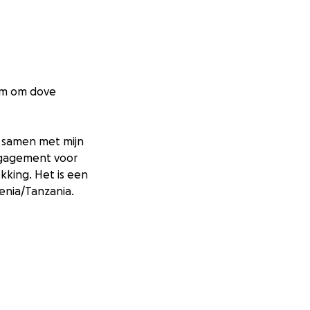
om om dove
n samen met mijn
engagement voor
kking. Het is een
enia/Tanzania.
amen willen we
e wereld.
e droom wordt nu
en. Dit project