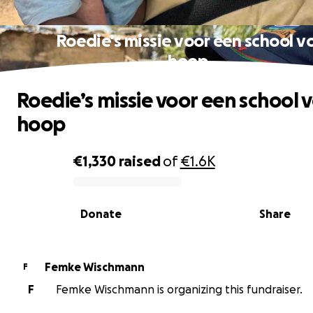
Roedie’s missie voor een school vo
hoop
Roedie’s missie voor een school v
hoop
€1,330
raised
of
€1.6K
0% complete
Donate
Share
Femke Wischmann
F
F
Femke Wischmann is organizing this fundraiser.