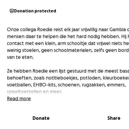
Donation protected
Onze collega Roedie reist elk jaar vrijwillig naar Gambia
mensen daar te helpen die het hard nodig hebben. Hij 
contact met een klein, arm schooltje dat vrijwel niets he
weinig stoelen, geen schoolmaterialen, zelfs geen bor
van te eten.
Ze hebben Roedie een lijst gestuurd met de meest bas
behoeften, zoals notitieboekjes, potloden, kleurboeke
voetballen, EHBO-kits, schoenen, rugzakken, emmers,
speeltoestellen en meer.
Read more
Roedie zijn doelen dit jaar zijn om het dak, de muren en
te repareren!
Donate
Share
Wij, als collega's van Roedie, willen hem steunen met de