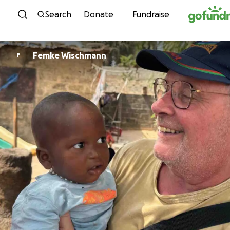
Skip to content
Search
Donate
Fundraise
Femke Wischmann
F