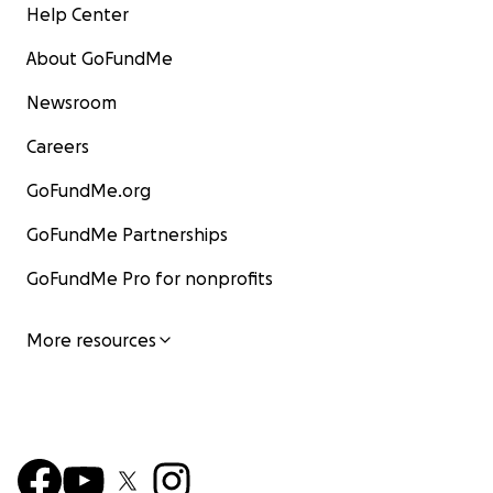
Help Center
About GoFundMe
Newsroom
Careers
GoFundMe.org
GoFundMe Partnerships
GoFundMe Pro for nonprofits
More resources