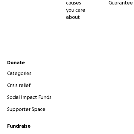
causes
Guarantee
you care
about
Secondary menu
Donate
Categories
Crisis relief
Social Impact Funds
Supporter Space
Fundraise