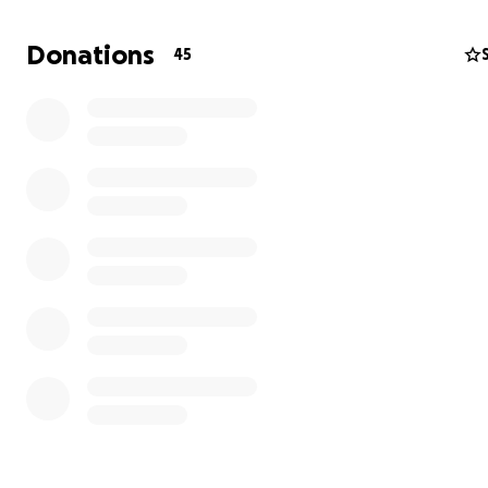
GoFundMe-actie.
Elke donatie – groot of klein – helpt hem om spullen aa
Donations
45
schaffen of te vervoeren, zodat de kinderen in dit scho
betere leeromgeving krijgen en gewoon weer kind kunn
Help jij mee?
Doneer en deel deze actie, zodat Roedie nóg meer kan
betekenen voor deze kinderen.
Alvast heel hartelijk bedankt voor je steun!