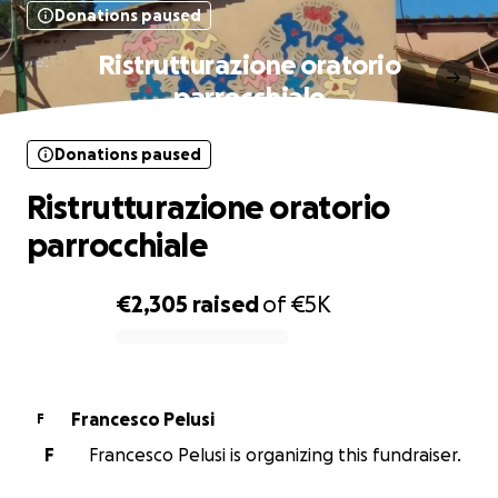
Donations paused
Ristrutturazione oratorio
parrocchiale
Donations paused
Ristrutturazione oratorio
parrocchiale
€2,305
raised
of
€5K
0% complete
Francesco Pelusi
F
F
Francesco Pelusi is organizing this fundraiser.