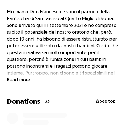
Mi chiamo Don Francesco e sono il parroco della
Parrocchia di San Tarcisio al Quarto Miglio di Roma.
Sono arrivato qui il 1 settembre 2021 e ho compreso
subito il potenziale del nostro oratorio che, però,
dopo 10 anni, ha bisogno di essere ristrutturato per
poter essere utilizzato dai nostri bambini. Credo che
questa iniziativa sia molto importante per il
quartiere, perché è l'unica zona in cui i bambini
possono incontrarsi e i ragazzi possono giocare
insieme. Purtroppo, non ci sono altri spazi simili nel
nostro quartiere. È l'unico centro di aggregazione
Read more
presente, infatti, nella nostra zona. I fondi verranno
utilizzati per le esigenze più prossime alla vita
Donations
parrocchiale e per il bene del quartiere. Ho pensato
33
See top
a questa raccolta fondi a mio nome, in quanto
responsabile legale della Parrocchia di Quarto Miglio
e, dunque, sarà esclusivamente la parrocchia a