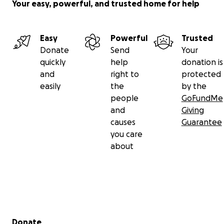
Your easy, powerful, and trusted home for help
Easy
Powerful
Trusted
Donate
Send
Your
quickly
help
donation is
and
right to
protected
easily
the
by the
people
GoFundMe
and
Giving
causes
Guarantee
you care
about
Secondary menu
Donate