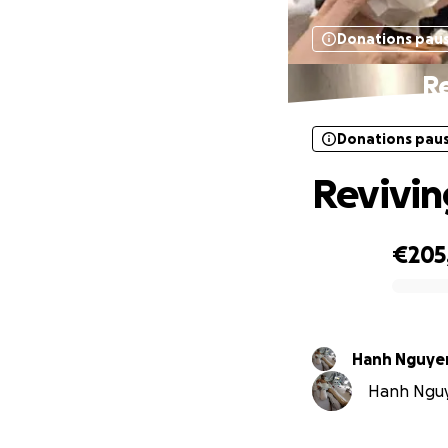
Donations pau
Re
Donations pau
Revivin
€205
0% complete
Hanh Nguyen
Hanh Nguye