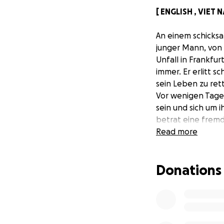
[ ENGLISH , VIET
An einem schicksal
junger Mann, von 
Unfall in Frankfu
immer. Er erlitt 
sein Leben zu ret
Vor wenigen Tage
sein und sich um 
betrat eine fremd
Krankenhauses war
Read more
Herausforderung, d
Sohn damit allein 
Donations
Für uns ist Hieu m
dem tiefen Wunsc
Hieu lebt allein m
ermöglicht hat – 
Zukunft.