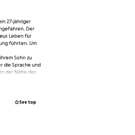
in 27-jähriger
angefahren. Der
ieus Leben für
zung führten. Um
 ihrem Sohn zu
er die Sprache und
 in der Nähe des
he
 sie sich, ihren
geiz, Hoffnung und
See top
nach Deutschland.
 Anstrengungen
versprechende