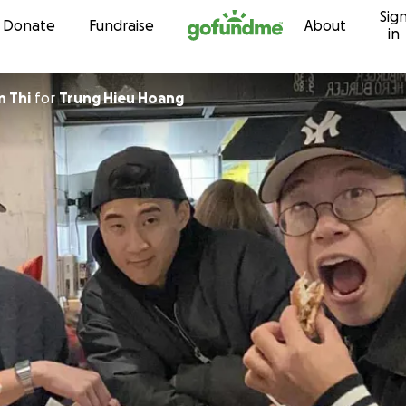
Sig
Skip to content
Donate
Fundraise
About
in
 Thi
for
Trung Hieu Hoang