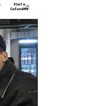
n
Start a
GoFundMe