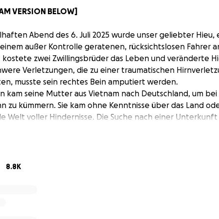
 NAM VERSION BELOW]
haften Abend des 6. Juli 2025 wurde unser geliebter Hieu, e
einem außer Kontrolle geratenen, rücksichtslosen Fahrer 
rt kostete zwei Zwillingsbrüder das Leben und veränderte H
schwere Verletzungen, die zu einer traumatischen Hirnverlet
ten, musste sein rechtes Bein amputiert werden.
n kam seine Mutter aus Vietnam nach Deutschland, um bei
ihn zu kümmern. Sie kam ohne Kenntnisse über das Land od
e Welt voller Hindernisse. Die Suche nach einer Unterkunft
 schwierig und das Pendeln durch die Stadt ist eine täglic
ie sie kaum versteht. Doch trotz dieser Hindernisse weigert
zu lassen.
ehr als nur ein Unfallopfer. Im Frühjahr 2022 kam er mit Ehr
8.8K
h, seine Familie und Verwandten unterstützen zu können, 
it seiner Mutter, die diesen Schritt durch große finanzielle
unterstützt durch ihre gemeinsame Hoffnung auf eine viel