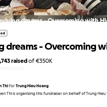
sed
viving dreams - Overcoming with H
sed
g dreams - Overcoming w
,743
raised
of
€350K
 Thi
for
Trung Hieu Hoang
n Thi is organizing this fundraiser on behalf of Trung Hieu