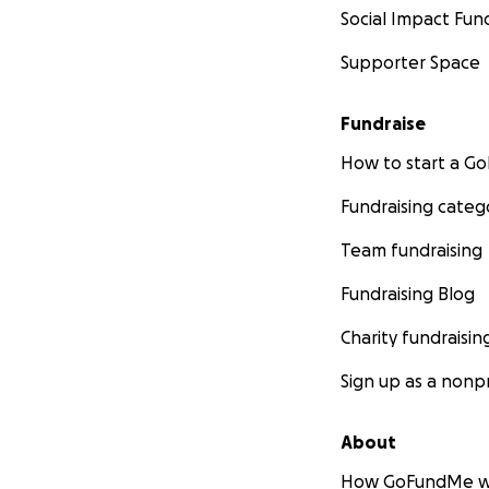
Cover daily living
Social Impact Fun
(public transport
Supporter Space
Support special t
insurance may not 
Fundraise
How to start a 
Costs for modifyi
needs — possibly l
Fundraising categ
rebuilding their li
Team fundraising
Cushioning the lon
Fundraising Blog
month
Please note:
Charity fundraisin
Do not transfer m
Sign up as a nonpr
from unclear sour
steal donations.
About
We earnestly call 
How GoFundMe w
time. Any support,