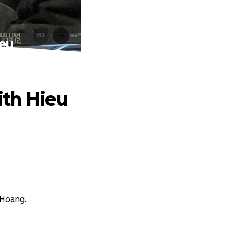
ieu
ith Hieu
 Hoang.