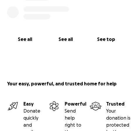
See all
See all
See top
Your easy, powerful, and trusted home for help
Easy
Powerful
Trusted
Donate
Send
Your
quickly
help
donation is
and
right to
protected