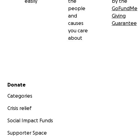
easily
the
by the
people
GoFundMe
and
Giving
causes
Guarantee
you care
about
Secondary menu
Donate
Categories
Crisis relief
Social Impact Funds
Supporter Space