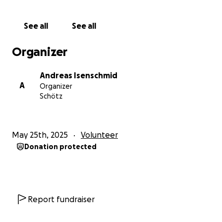
mit minimalem Aufwand, aber grosser Wirkung.
See all
See all
Hilf mit, Leben zu retten!
Organizer
Mit deiner Unterstützung können wir weiterhin
Rehkitze und andere Wildtiere vor dem Tod
Andreas Isenschmid
bewahren. Jeder Beitrag hilft – gemeinsam setzen
A
Organizer
wir ein starkes Zeichen für den Tierschutz und
Schötz
unsere Natur.
Danke für deine Hilfe!
May 25th, 2025
Volunteer
Donation protected
Report fundraiser