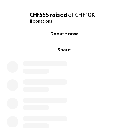
CHF555
raised
of
CHF10K
11 donations
0% complete
Donate now
Share