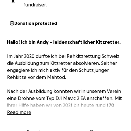
A
fundraiser.
Donation protected
Hallo! Ich bin Andy – leidenschaftlicher Kitzretter.
Im Jahr 2020 durfte ich bei Rehkitzrettung Schweiz
die Ausbildung zum Kitzretter absolvieren. Seither
engagiere ich mich aktiv für den Schutz junger
Rehkitze vor dem Mähtod.
Nach der Ausbildung konnten wir in unserem Verein
eine Drohne vom Typ DJI Mavic 2 EA anschaffen. Mit
ihrer Hilfe haben wir von 2021 bis heute rund
170
Rehkitze retten können
Read more
– ein grosser Erfolg!
Doch nun steht die Technik still: Unsere Drohne ist