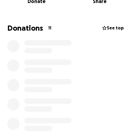
Donate
Share
aufgrund des rasanten technischen Fortschritts
veraltet („End of Life“) und kann nicht länger
eingesetzt werden. Eine neue Drohne samt Zubehör
ist leider sehr kostspielig. Da wir von den kantonalen
Donations
11
See top
Behörden nur einmalig unterstützt wurden und
unsere Arbeit rein
ehrenamtlich und unentgeltlich
erfolgt, sind wir nun auf Spenden angewiesen.
Warum ist unsere Arbeit so wichtig?
Rehkitze verhalten sich instinktiv ruhig bei Gefahr –
sie ducken sich ins hohe Gras, statt zu fliehen.
Gerade während der Mähsaison bringt sie das in
akute Lebensgefahr. Der Verlust solcher Wildtiere
hat auch Auswirkungen auf das ökologische
Gleichgewicht.
Unsere Drohneneinsätze ermöglichen eine
schnelle, effiziente und tierschonende Rettung –