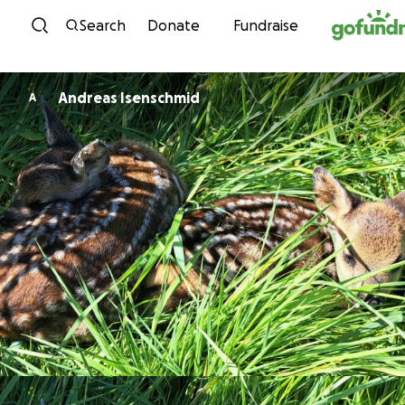
Skip to content
Search
Donate
Fundraise
Andreas Isenschmid
A