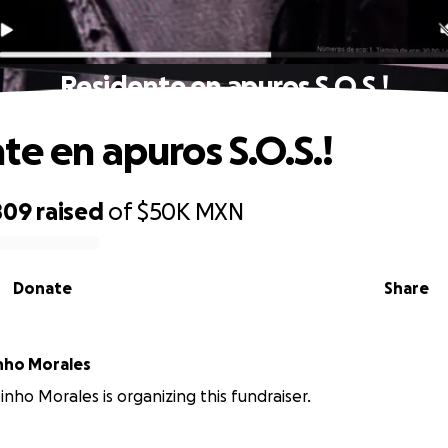
Residente en apuros S.O.S.!
te en apuros S.O.S.!
809
raised
of
$50K
MXN
Donate
Share
nho Morales
inho Morales is organizing this fundraiser.