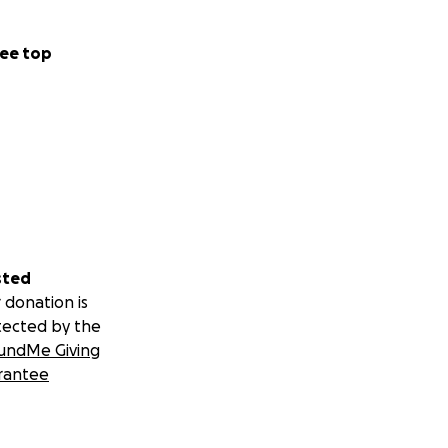
ee top
sted
 donation is
tected by the
undMe Giving
rantee