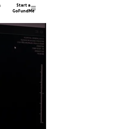
n
Start a
GoFundMe