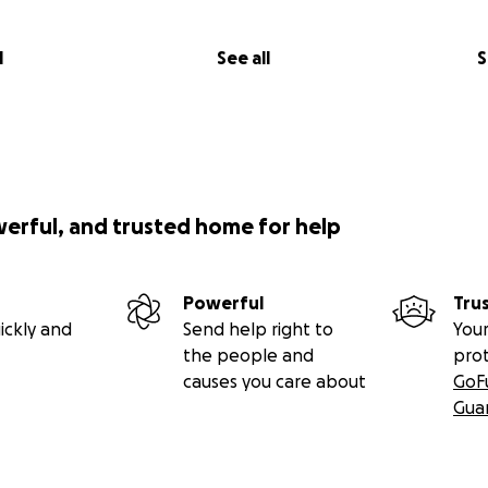
l
See all
S
werful, and trusted home for help
Powerful
Tru
ickly and
Send help right to
Your
the people and
pro
causes you care about
GoF
Gua