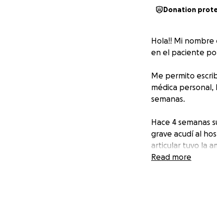
Donation prot
Hola!! Mi nombre 
en el paciente po
Me permito escrib
médica personal, 
semanas.
Hace 4 semanas su
grave acudí al hos
articular tuvo la 
resonancia magnét
Read more
derecha. En un pr
procedimiento quir
No obstante, se m
derechohabiencia 