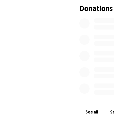
hospital, pero que
Donations
Por estos motivos 
quirúrgico, sin em
X la tengo para e
para valoración, l
y formación en la 
Por ello, me atrev
de recibir apoyo 
musculosa y carita
pesos. Mi objetiv
residencia con pl
Agradezco de ant
resolver esto lo a
Muchas gracias.
See all
Se