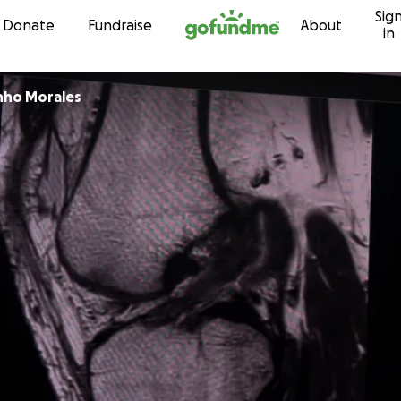
Sig
Skip to content
Donate
Fundraise
About
in
nho Morales