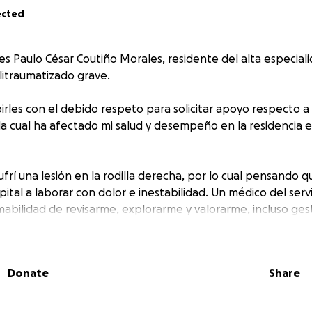
ected
es Paulo César Coutiño Morales, residente del alta especial
litraumatizado grave.
irles con el debido respeto para solicitar apoyo respecto a 
la cual ha afectado mi salud y desempeño en la residencia en
frí una lesión en la rodilla derecha, por lo cual pensando q
pital a laborar con dolor e inestabilidad. Un médico del servi
amabilidad de revisarme, explorarme y valorarme, incluso ge
ica, en la cual se evidenció ruptura de ligamento cruzado an
imer momento dicho médico me indicó que existía la posibili
úrgico en el hospital.
Donate
Share
odificó el plan inicial ya que como soy residente cuento co
en el issste, se me comentó que si existía la posibilidad de