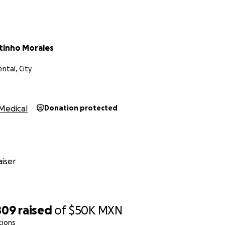
aulo César
ño de Anestesia en el Paciente Politraumatizado Grave
tinho Morales
ental, City
Medical
Donation protected
iser
809
raised
of
$50K
MXN
tions