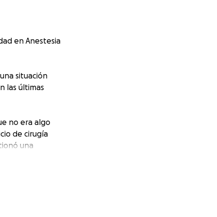
idad en Anestesia
una situación
 las últimas
ue no era algo
cio de cirugía
stionó una
terior de rodilla
dad de realizar el
n
 operarme en el