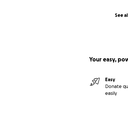
See al
Your easy, po
Easy
Donate qu
easily