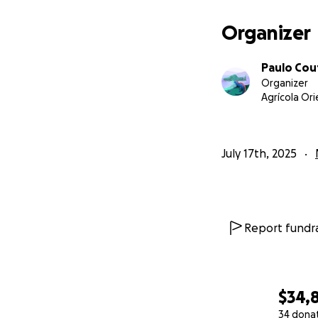
Atentamente:
Organizer
Coutiño Morales P
Residente de 4° a
Paulo Cou
[email redacted]
Organizer
Agrícola Ori
July 17th, 2025
Report fundra
$34,
34 dona