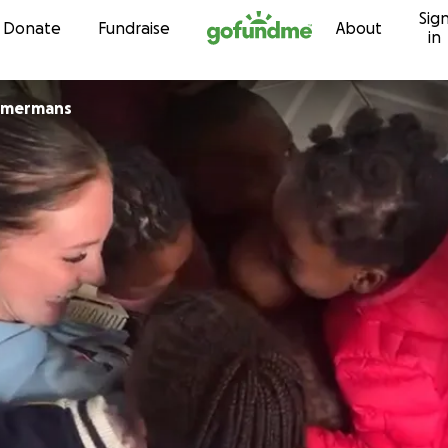
Sig
Skip to content
Donate
Fundraise
About
in
mmermans