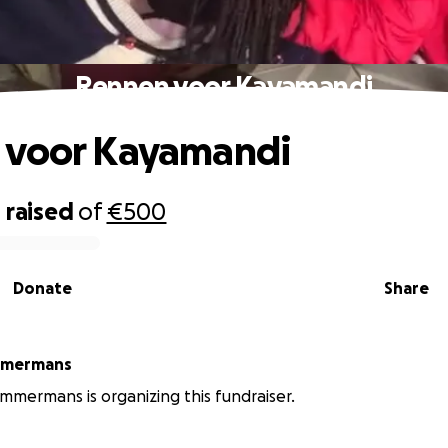
Rennen voor Kayamandi
 voor Kayamandi
0
raised
of
€500
Donate
Share
mmermans
mmermans is organizing this fundraiser.