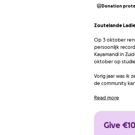
Donation prot
Zoutelande Ladie
Op 3 oktober ren 
persoonlijk recor
Kayamandi in Zuid
oktober op studie
Vorig jaar was ik 
de community kan
Kayamandi
Read more
Kayamandi is een 
gemeenschap met 
gezondheidszorg.
Give €10
Twee organisaties