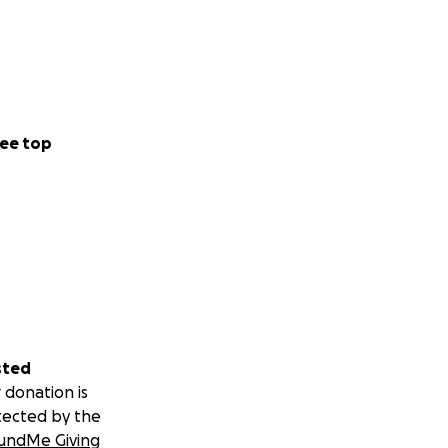
ee top
sted
 donation is
tected by the
undMe Giving