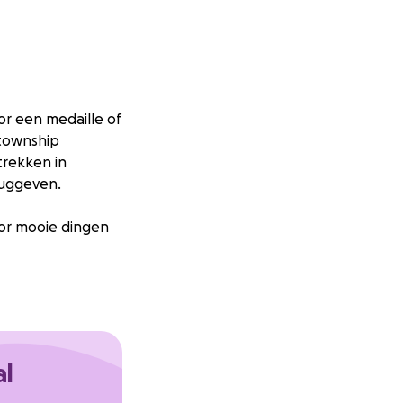
or een medaille of
 township
trekken in
ruggeven.
voor mooie dingen
og altijd kampt de
ijs en
al