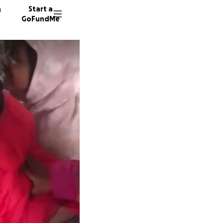
n
Start a
GoFundMe