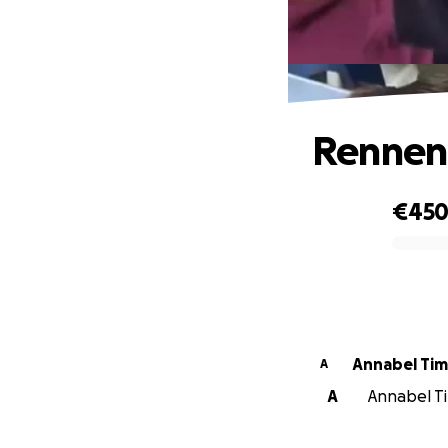
Rennen
€45
0% complete
Annabel Ti
A
A
Annabel Ti