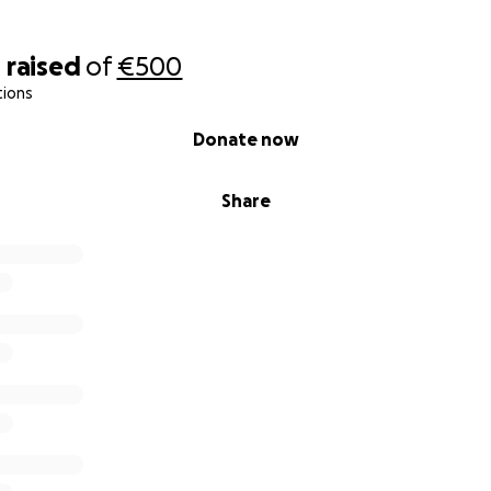
0
raised
of
€500
tions
Donate now
Share