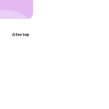
len, onder andere
s en steun aan
pt bij hun stap
See top
sen 15 en 34 jaar
om actieve burgers
irerende