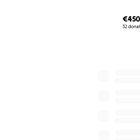
€45
32 dona
0% complete