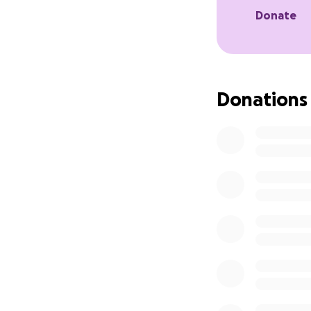
Songo.info geeft 
Donate
via onderwijs en f
Kayamandi High Sc
honderden jonge
Donations
AVA (Action Volunt
naar werk en zelf
werkloos is, biedt
Via vrijwilligers
en toekomstige le
Elke euro helpt 
Door te doneren 
projecten.
Alvast enorm beda