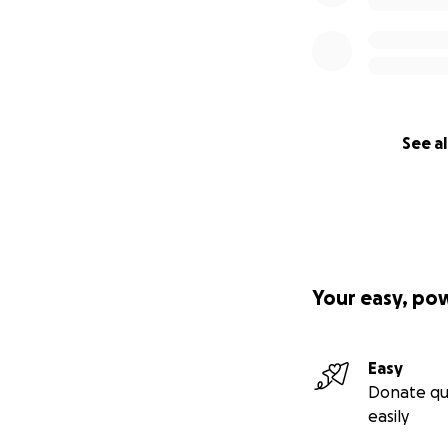
See al
Your easy, po
Easy
Donate qu
easily