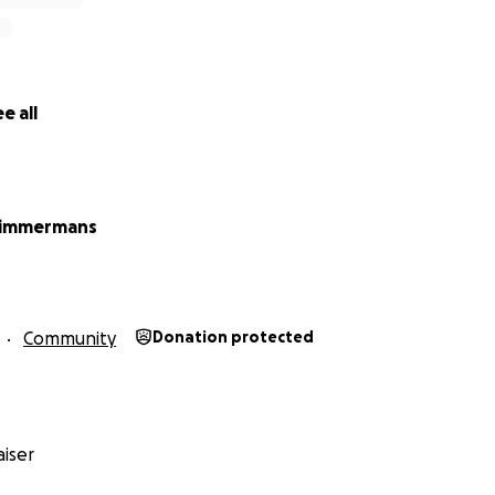
e all
Timmermans
Community
Donation protected
iser