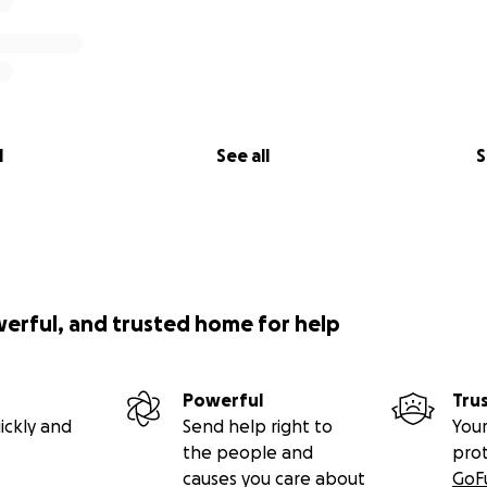
l
See all
S
werful, and trusted home for help
Powerful
Tru
ickly and
Send help right to
Your
the people and
pro
causes you care about
GoF