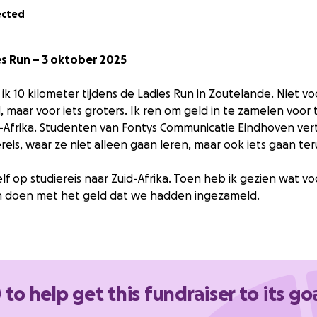
ected
s Run – 3 oktober 2025
ik 10 kilometer tijdens de Ladies Run in Zoutelande. Niet vo
d, maar voor iets groters. Ik ren om geld in te zamelen voor
-Afrika. Studenten van Fontys Communicatie Eindhoven ver
reis, waar ze niet alleen gaan leren, maar ook iets gaan te
zelf op studiereis naar Zuid-Afrika. Toen heb ik gezien wat 
 doen met het geld dat we hadden ingezameld.
township in Stellenbosch, ontstaan tijdens de apartheid. N
armoede, werkloosheid en beperkte toegang tot onderw
 to help get this fundraiser to its go
 maken hier het verschil: