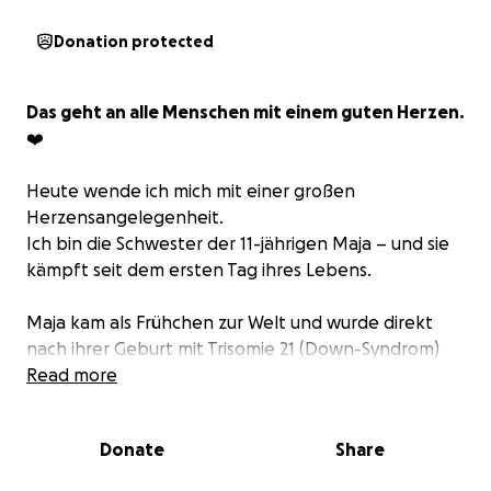
Donation protected
Das geht an alle Menschen mit einem guten Herzen.
❤️
Heute wende ich mich mit einer großen
Herzensangelegenheit.
Ich bin die Schwester der 11-jährigen Maja – und sie
kämpft seit dem ersten Tag ihres Lebens.
Maja kam als Frühchen zur Welt und wurde direkt
nach ihrer Geburt mit Trisomie 21 (Down-Syndrom)
diagnostiziert. Für uns als Familie brach in diesem
Read more
Moment eine Welt zusammen. Doch das war erst
der Anfang eines langen, schweren Weges.
Donate
Share
Während andere Kinder sprechen lernen, spielen