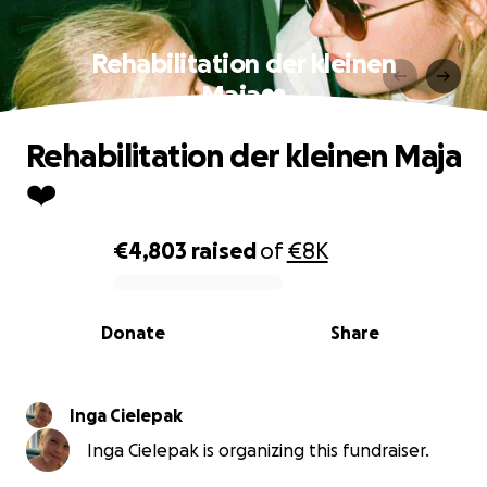
Rehabilitation der kleinen
Maja❤️
Rehabilitation der kleinen Maja
❤️
€4,803
raised
of
€8K
0% complete
Donate
Share
Inga Cielepak
Inga Cielepak is organizing this fundraiser.