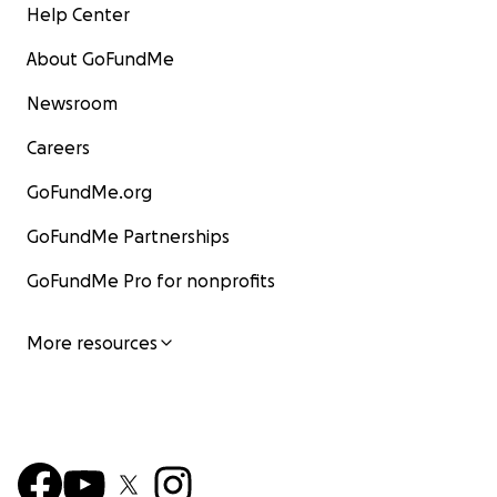
Help Center
About GoFundMe
Newsroom
Careers
GoFundMe.org
GoFundMe Partnerships
GoFundMe Pro for nonprofits
More resources