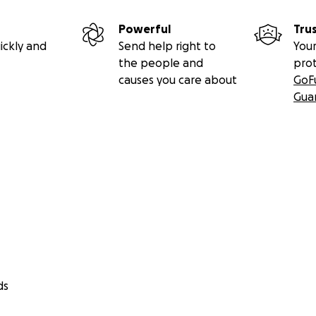
Powerful
Tru
ickly and
Send help right to
Your
the people and
pro
causes you care about
GoF
Gua
ds