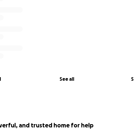
l
See all
S
werful, and trusted home for help