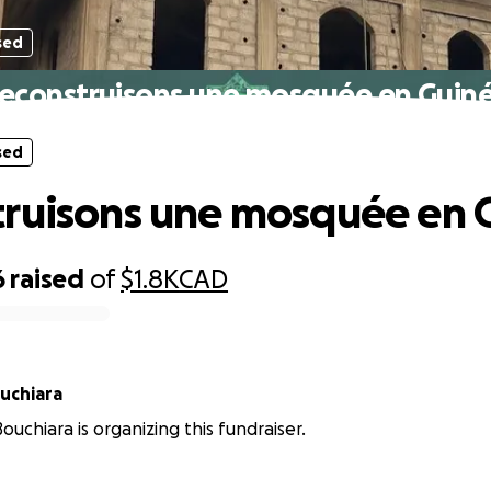
sed
econstruisons une mosquée en Guin
sed
ruisons une mosquée en 
6
raised
of
$1.8K
CAD
uchiara
uchiara is organizing this fundraiser.