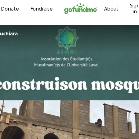
Sig
Skip to content
Donate
Fundraise
About
in
uchiara