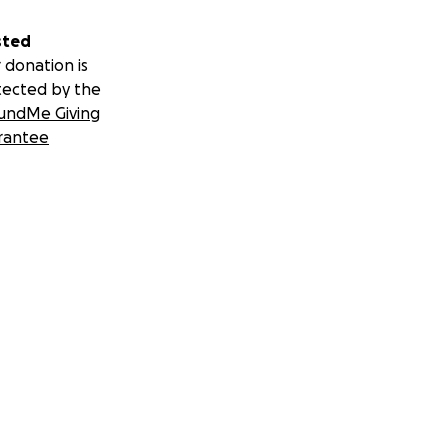
sted
 donation is
tected by the
undMe Giving
rantee