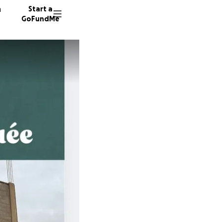
n
Start a
GoFundMe