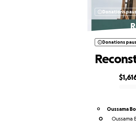
Donations pau
R
Donations pau
Reconst
$1,61
0% complete
Oussama Bo
O
O
Oussama Bo