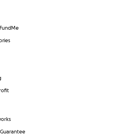
GoFundMe
ories
g
ofit
orks
 Guarantee