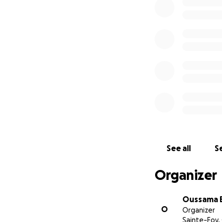
See all
Se
Organizer
Oussama 
O
Organizer
Sainte-Foy,