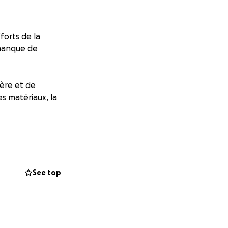
forts de la
 manque de
ière et de
es matériaux, la
ières seront
ah.
See top