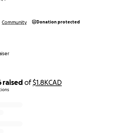
Community
Donation protected
iser
6
raised
of
$1.8K
CAD
tions