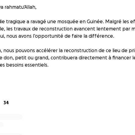
a rahmatu'Allah,
die tragique a ravagé une mosquée en Guinée. Malgré les ef
e, les travaux de reconstruction avancent lentement par
i, nous avons l’opportunité de faire la différence.
, nous pouvons accélérer la reconstruction de ce lieu de pr
ue don, petit ou grand, contribuera directement à financer l
es besoins essentiels.
talement transparente : reçus, photos et mises à jour régul
e de confiance sur place supervisera chaque étape, insha’All
bâtir une mosquée. C’est semer une sadaqa jariya.
34
 vos intentions et vous récompense abondamment.
 !