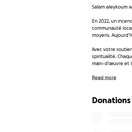
Salam aleykoum w
En 2022, un incen
communauté local
moyens. Aujourd’hu
Avec votre soutien
spiritualité. Chaq
main-d’œuvre et l
La gestion sera to
Read more
partagés. Un frèr
Donations
Participer, c’est 
Qu’Allah accepte
BarakAllahu fikoum