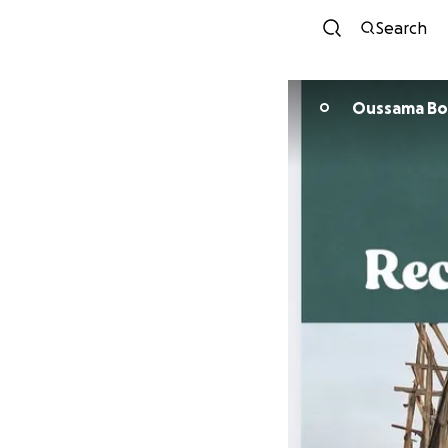
Search
Oussama Bo
O