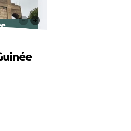
ée
Guinée