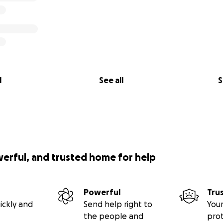
l
See all
S
werful, and trusted home for help
Powerful
Tru
ickly and
Send help right to
Your
the people and
pro