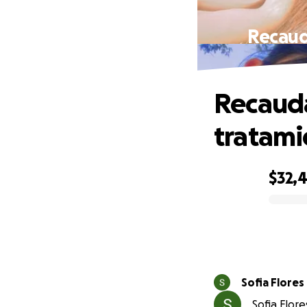
Recaud
Recauda
tratami
$32,
0% complete
Sofia Flores
Sofia Flor