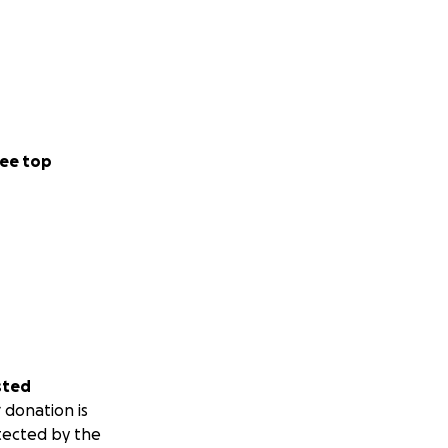
ee top
sted
 donation is
tected by the