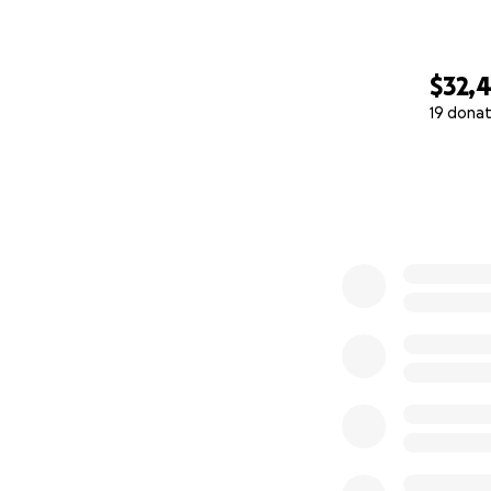
$32,
19 donat
0% complete