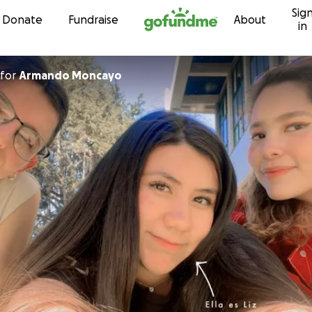
Sig
Skip to content
Donate
Fundraise
About
in
for
Armando Moncayo