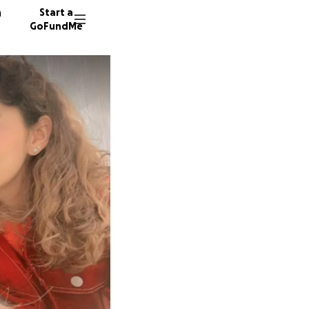
n
Start a
GoFundMe
19 dono