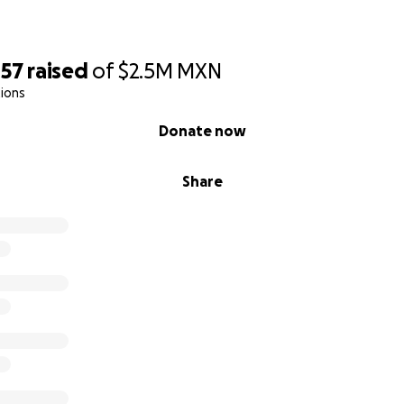
457
raised
of
$2.5M
MXN
ions
Donate now
Share