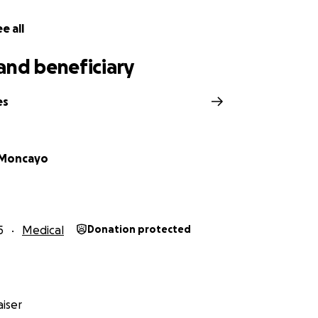
e all
and beneficiary
es
Moncayo
5
Medical
Donation protected
iser