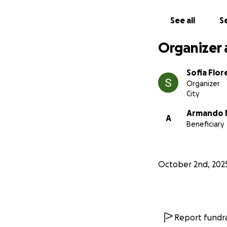
See all
Se
Organizer 
Sofia Flor
Organizer
City
Armando 
A
Beneficiary
October 2nd, 202
Report fundra