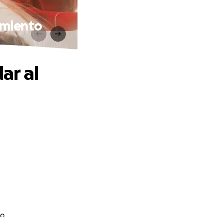
amiento
ar al
o.