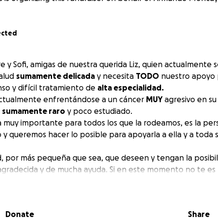
ected
e y Sofi, amigas de nuestra querida Liz, quien actualmente 
salud
sumamente delicada
y necesita
TODO
nuestro apoyo 
so y difícil tratamiento de
alta especialidad.
 actualmente enfrentándose a un cáncer
MUY
agresivo en su
r
sumamente raro
y poco estudiado.
a muy importante para todos los que la rodeamos, es la pe
o y queremos hacer lo posible para apoyarla a ella y a toda s
d, por más pequeña que sea, que deseen y tengan la posibil
gradecida y de mucha ayuda. Si en este momento no te es 
e por favor compartieras este link entre tus contactos.
e el fondo de nuestros corazones todo el apoyo ❤️
Donate
Share