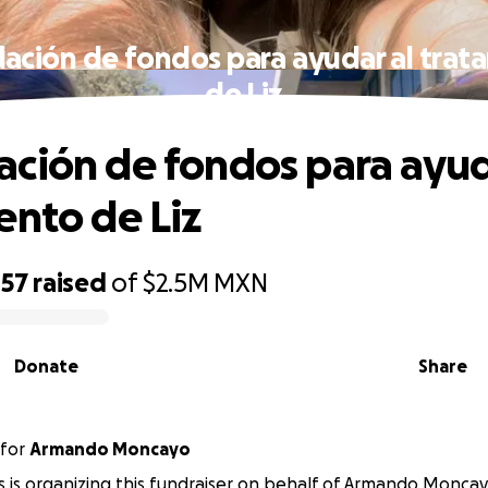
ación de fondos para ayudar al trat
de Liz
ción de fondos para ayud
ento de Liz
457
raised
of
$2.5M
MXN
Donate
Share
for
Armando Moncayo
es is organizing this fundraiser on behalf of Armando Moncay