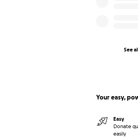
See al
Your easy, po
Easy
Donate qu
easily