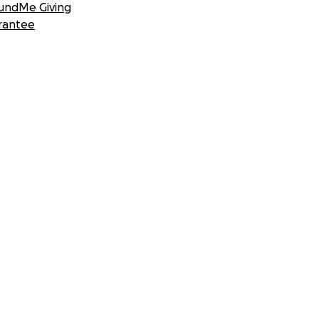
undMe Giving
rantee