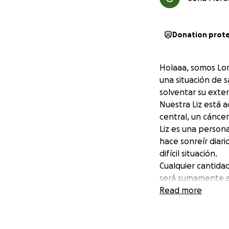
Donation prot
Holaaa, somos Lor
una situación de 
solventar su exten
Nuestra Liz está
central, un cánce
Liz es una person
hace sonreír diari
difícil situación.
Cualquier cantida
será sumamente a
agradeceríamos qu
Read more
Agradecemos desd