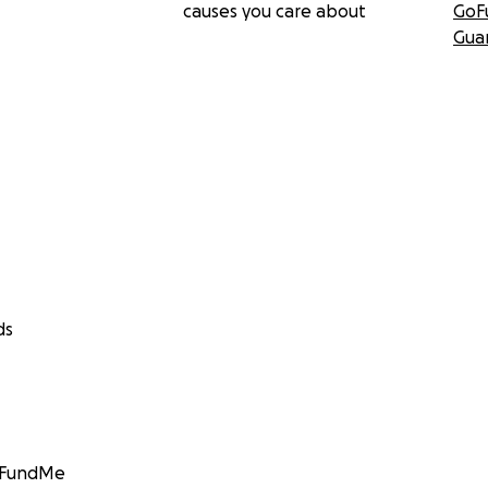
causes you care about
GoF
Gua
ds
GoFundMe