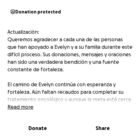
Donation protected
Actualización:
Queremos agradecer a cada una de las personas
que han apoyado a Evelyn y a su familia durante este
difícil proceso. Sus donaciones, mensajes y oraciones
han sido una verdadera bendición y una fuente
constante de fortaleza.
El camino de Evelyn continúa con esperanza y
fortaleza. Aún faltan recaudos para completar su
tratamiento oncológico y aunque la meta está cerca
aún necesita de su ayuda. Aún no se ha incorporado
Read more
a su rutina laboral por lo que se le ha dificultado
costear en su totalidad con los tratamientos.
Donate
Share
Evelyn ha completado 7 sesiones de quimioterapia.