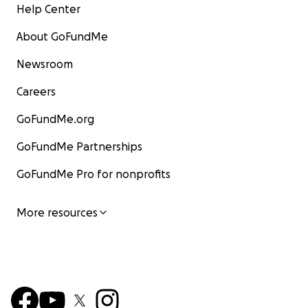
Help Center
About GoFundMe
Newsroom
Careers
GoFundMe.org
GoFundMe Partnerships
GoFundMe Pro for nonprofits
More resources