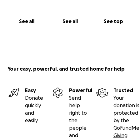
See all
See all
See top
Your easy, powerful, and trusted home for help
Easy
Powerful
Trusted
Donate
Send
Your
quickly
help
donation is
and
right to
protected
easily
the
by the
people
GoFundMe
and
Giving