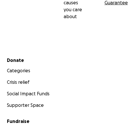
causes
Guarantee
you care
about
Secondary menu
Donate
Categories
Crisis relief
Social Impact Funds
Supporter Space
Fundraise