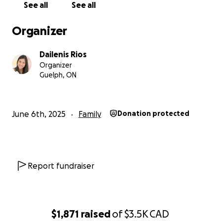
See all
See all
Con gratitud,
Evelyn Delgado y familia.
Organizer
Dailenis Rios
Organizer
Guelph, ON
June 6th, 2025
Family
Donation protected
Report fundraiser
$1,871
raised
of
$3.5K
CAD